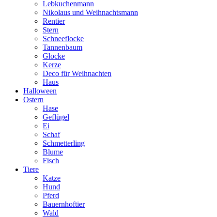
Lebkuchenmann
Nikolaus und Weihnachtsmann
Rentier
Stern
Schneeflocke
Tannenbaum
Glocke
Kerze
Deco für Weihnachten
Haus
Halloween
Ostern
Hase
Geflügel
Ei
Schaf
Schmetterling
Blume
Fisch
Tiere
Katze
Hund
Pferd
Bauernhoftier
Wald