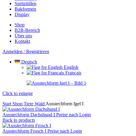
Spritztüllen
Bakformen
Display
Shop
B2B-Bereich
Über uns
Kontakt
Anmelden / Registrieren
Deutsch
English
Français
Click to enlarge
Start
Shop
Tiere
Wald
Ausstechform Igel I
Ausstechform Dachshund I
Preise nach Login
Back to products
Ausstechform Frosch I
Preise nach Login