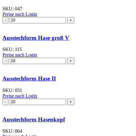
Menge
SKU:
047
Preise nach Login
Ausstechform Gans
I
Menge
Ausstechform Hase groß V
SKU:
115
Preise nach Login
Ausstechform Hase
groß
V
Menge
Ausstechform Hase II
SKU:
051
Preise nach Login
Ausstechform Hase
II
Menge
Ausstechform Hasenkopf
SKU:
064