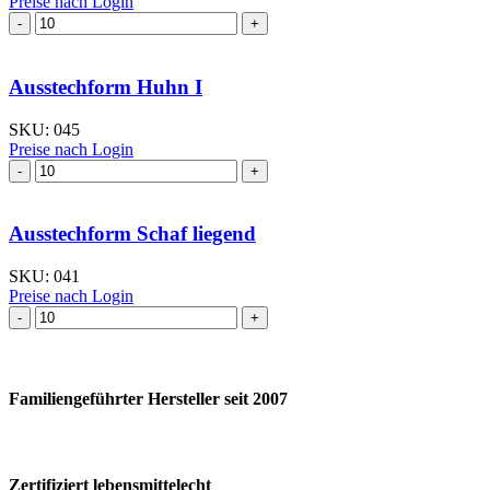
Preise nach Login
Ausstechform Hasenkopf
Menge
Ausstechform Huhn I
SKU:
045
Preise nach Login
Ausstechform Huhn
I
Menge
Ausstechform Schaf liegend
SKU:
041
Preise nach Login
Ausstechform Schaf
liegend
Menge
Familiengeführter Hersteller seit 2007
Zertifiziert lebensmittelecht