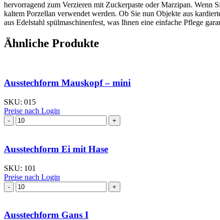
hervorragend zum Verzieren mit Zuckerpaste oder Marzipan. Wenn Sie 
kaltem Porzellan verwendet werden. Ob Sie nun Objekte aus kardierte
aus Edelstahl spülmaschinenfest, was Ihnen eine einfache Pflege garan
Ähnliche Produkte
Ausstechform Mauskopf – mini
SKU:
015
Preise nach Login
Ausstechform
Mauskopf
–
mini
Ausstechform Ei mit Hase
Menge
SKU:
101
Preise nach Login
Ausstechform
Ei
mit
Hase
Ausstechform Gans I