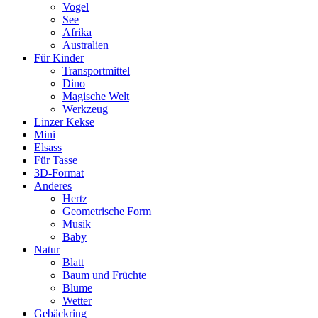
Vogel
See
Afrika
Australien
Für Kinder
Transportmittel
Dino
Magische Welt
Werkzeug
Linzer Kekse
Mini
Elsass
Für Tasse
3D-Format
Anderes
Hertz
Geometrische Form
Musik
Baby
Natur
Blatt
Baum und Früchte
Blume
Wetter
Gebäckring