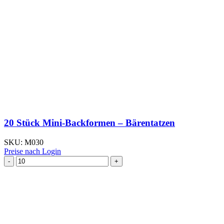
20 Stück Mini-Backformen – Bärentatzen
SKU:
M030
Preise nach Login
20
Stück
Mini-
Backformen
–
Bärentatzen
Menge