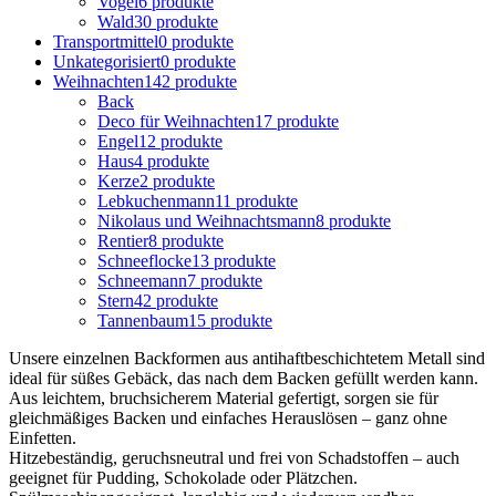
Vogel
6 produkte
Wald
30 produkte
Transportmittel
0 produkte
Unkategorisiert
0 produkte
Weihnachten
142 produkte
Back
Deco für Weihnachten
17 produkte
Engel
12 produkte
Haus
4 produkte
Kerze
2 produkte
Lebkuchenmann
11 produkte
Nikolaus und Weihnachtsmann
8 produkte
Rentier
8 produkte
Schneeflocke
13 produkte
Schneemann
7 produkte
Stern
42 produkte
Tannenbaum
15 produkte
Unsere einzelnen Backformen aus antihaftbeschichtetem Metall sind
ideal für süßes Gebäck, das nach dem Backen gefüllt werden kann.
Aus leichtem, bruchsicherem Material gefertigt, sorgen sie für
gleichmäßiges Backen und einfaches Herauslösen – ganz ohne
Einfetten.
Hitzebeständig, geruchsneutral und frei von Schadstoffen – auch
geeignet für Pudding, Schokolade oder Plätzchen.