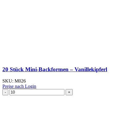
20 Stück Mini-Backformen – Vanillekipferl
SKU:
M026
Preise nach Login
20
Stück
Mini-
Backformen
–
Vanillekipferl
Menge