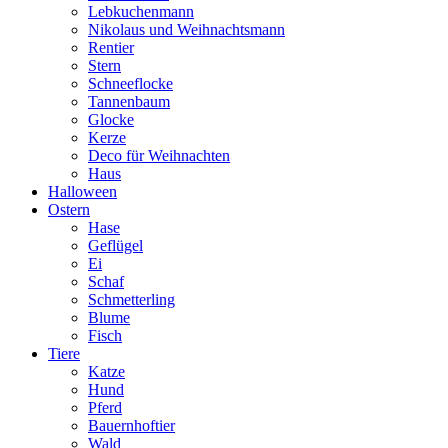
Lebkuchenmann
Nikolaus und Weihnachtsmann
Rentier
Stern
Schneeflocke
Tannenbaum
Glocke
Kerze
Deco für Weihnachten
Haus
Halloween
Ostern
Hase
Geflügel
Ei
Schaf
Schmetterling
Blume
Fisch
Tiere
Katze
Hund
Pferd
Bauernhoftier
Wald