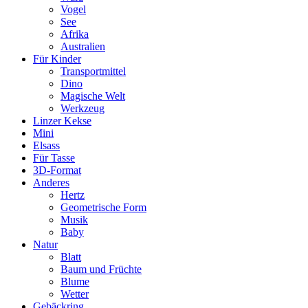
Vogel
See
Afrika
Australien
Für Kinder
Transportmittel
Dino
Magische Welt
Werkzeug
Linzer Kekse
Mini
Elsass
Für Tasse
3D-Format
Anderes
Hertz
Geometrische Form
Musik
Baby
Natur
Blatt
Baum und Früchte
Blume
Wetter
Gebäckring