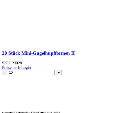
20 Stück Mini-Gugelhupfformen II
SKU:
M028
Preise nach Login
20
Stück
Mini-
Gugelhupfformen
II
Menge