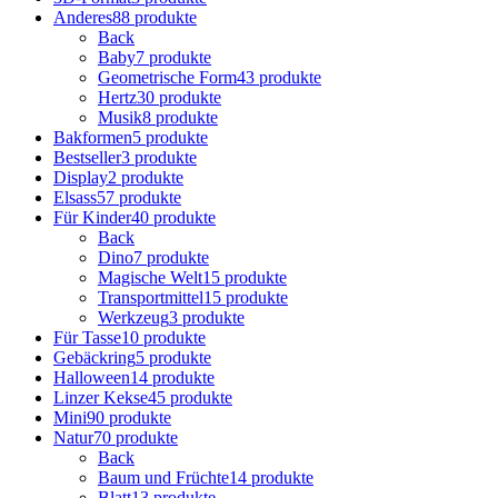
Anderes
88 produkte
Back
Baby
7 produkte
Geometrische Form
43 produkte
Hertz
30 produkte
Musik
8 produkte
Bakformen
5 produkte
Bestseller
3 produkte
Display
2 produkte
Elsass
57 produkte
Für Kinder
40 produkte
Back
Dino
7 produkte
Magische Welt
15 produkte
Transportmittel
15 produkte
Werkzeug
3 produkte
Für Tasse
10 produkte
Gebäckring
5 produkte
Halloween
14 produkte
Linzer Kekse
45 produkte
Mini
90 produkte
Natur
70 produkte
Back
Baum und Früchte
14 produkte
Blatt
13 produkte