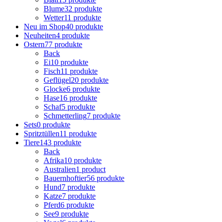
Blume
32 produkte
Wetter
11 produkte
Neu im Shop
40 produkte
Neuheiten
4 produkte
Ostern
77 produkte
Back
Ei
10 produkte
Fisch
11 produkte
Geflügel
20 produkte
Glocke
6 produkte
Hase
16 produkte
Schaf
5 produkte
Schmetterling
7 produkte
Sets
0 produkte
Spritztüllen
11 produkte
Tiere
143 produkte
Back
Afrika
10 produkte
Australien
1 product
Bauernhoftier
56 produkte
Hund
7 produkte
Katze
7 produkte
Pferd
6 produkte
See
9 produkte