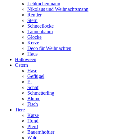
Lebkuchenmann
Nikolaus und Weihnachtsmann
Rentier
Stern
Schneeflocke
Tannenbaum
Glocke
Kerze
Deco für Weihnachten
Haus
Halloween
Ostern
Hase
Geflügel
Ei
Schaf
Schmetterling
Blume
Fisch
Tiere
Katze
Hund
Pferd
Bauernhoftier
Wald