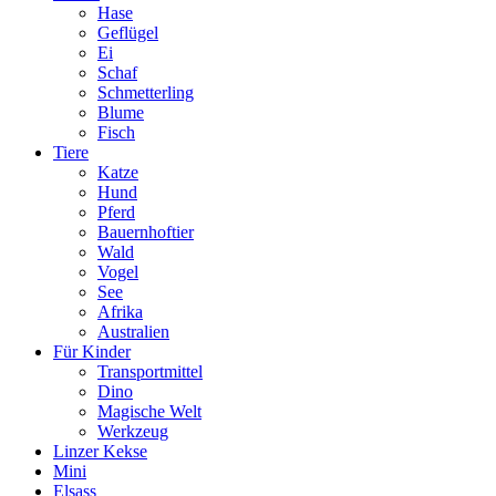
Hase
Geflügel
Ei
Schaf
Schmetterling
Blume
Fisch
Tiere
Katze
Hund
Pferd
Bauernhoftier
Wald
Vogel
See
Afrika
Australien
Für Kinder
Transportmittel
Dino
Magische Welt
Werkzeug
Linzer Kekse
Mini
Elsass