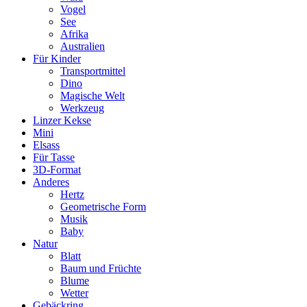
Vogel
See
Afrika
Australien
Für Kinder
Transportmittel
Dino
Magische Welt
Werkzeug
Linzer Kekse
Mini
Elsass
Für Tasse
3D-Format
Anderes
Hertz
Geometrische Form
Musik
Baby
Natur
Blatt
Baum und Früchte
Blume
Wetter
Gebäckring