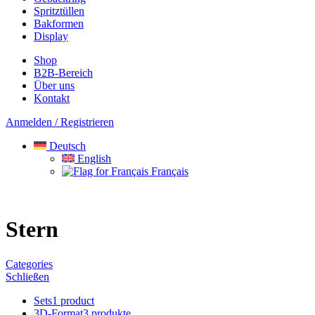
Spritztüllen
Bakformen
Display
Shop
B2B-Bereich
Über uns
Kontakt
Anmelden / Registrieren
Deutsch
English
Français
Stern
Categories
Schließen
Sets
1 product
3D-Format
3 produkte