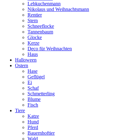
Lebkuchenmann
Nikolaus und Weihnachtsmann
Rentier
Stern
Schneeflocke
Tannenbaum
Glocke
Kerze
Deco für Weihnachten
Haus
Halloween
Ostern
Hase
Geflügel
Ei
Schaf
Schmetterling
Blume
Fisch
Tiere
Katze
Hund
Pferd
Bauernhoftier
Wald