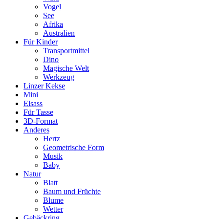
Vogel
See
Afrika
Australien
Für Kinder
Transportmittel
Dino
Magische Welt
Werkzeug
Linzer Kekse
Mini
Elsass
Für Tasse
3D-Format
Anderes
Hertz
Geometrische Form
Musik
Baby
Natur
Blatt
Baum und Früchte
Blume
Wetter
Gebäckring