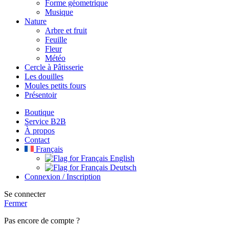
Forme géometrique
Musique
Nature
Arbre et fruit
Feuille
Fleur
Météo
Cercle à Pâtisserie
Les douilles
Moules petits fours
Présentoir
Boutique
Service B2B
À propos
Contact
Français
English
Deutsch
Connexion / Inscription
Se connecter
Fermer
Pas encore de compte ?