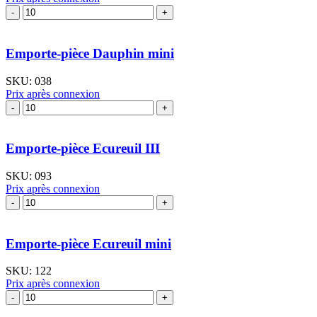
quantité
de
Emporte-
pièce
Emporte-pièce Dauphin mini
Canard
I
SKU:
038
Prix après connexion
quantité
de
Emporte-
pièce
Emporte-pièce Ecureuil III
Dauphin
mini
SKU:
093
Prix après connexion
quantité
de
Emporte-
pièce
Emporte-pièce Ecureuil mini
Ecureuil
III
SKU:
122
Prix après connexion
quantité
de