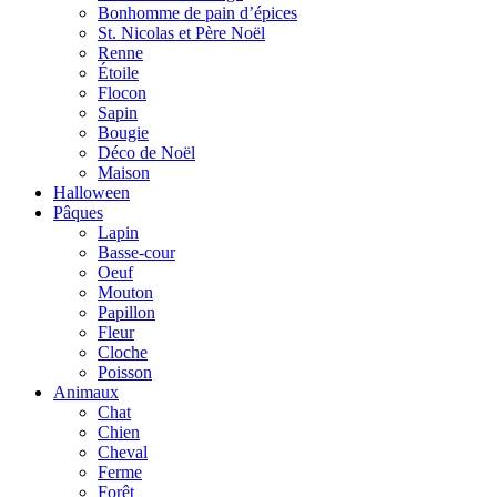
Bonhomme de pain d’épices
St. Nicolas et Père Noël
Renne
Étoile
Flocon
Sapin
Bougie
Déco de Noël
Maison
Halloween
Pâques
Lapin
Basse-cour
Oeuf
Mouton
Papillon
Fleur
Cloche
Poisson
Animaux
Chat
Chien
Cheval
Ferme
Forêt