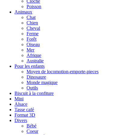
Cloche
Poisson
Animaux
Chat
Chien
Cheval
Ferme
Forêt
Oiseau
Mer
Afrique
Australie
Pour les enfants
Moyen de locomotion-emporte-pieces
Dinosaure
Monde magique
Outils
Biscuit à la confiture
Mini
Alsace
Tasse café
Format 3D
Divers
Bébé
Coeur