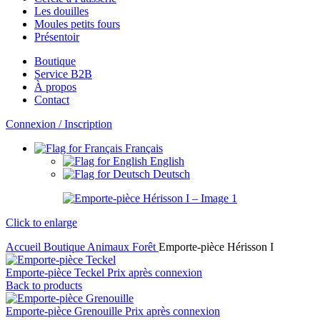
Les douilles
Moules petits fours
Présentoir
Boutique
Service B2B
À propos
Contact
Connexion / Inscription
Français
English
Deutsch
Click to enlarge
Accueil
Boutique
Animaux
Forêt
Emporte-pièce Hérisson I
Emporte-pièce Teckel
Prix après connexion
Back to products
Emporte-pièce Grenouille
Prix après connexion