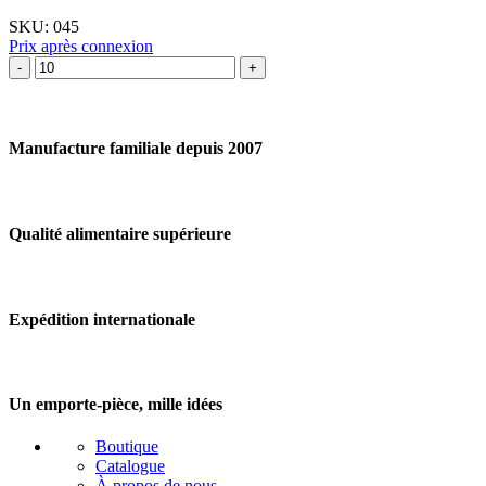
avec
SKU:
045
cœur
Prix après connexion
quantité
de
Emporte-
pièce
Poule
Manufacture familiale depuis 2007
I
Qualité alimentaire supérieure
Expédition internationale
Un emporte-pièce, mille idées
Boutique
Catalogue
À propos de nous