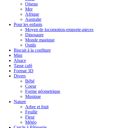
Oiseau
Mer
Afrique
Australie
Pour les enfants
Moyen de locomotion-emporte-pieces
Dinosaure
Monde magique
Outils
Biscuit à la confiture
Mini
Alsace
Tasse café
Format 3D
Divers
Bébé
Coeur
Forme géometrique
Musique
Nature
Arbre et fruit
Feuille
Fleur
Météo
Cercle à Pâtisserie