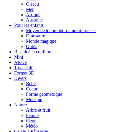
Oiseau
Mer
Afrique
Australie
Pour les enfants
Moyen de locomotion-emporte-pieces
Dinosaure
Monde magique
Outils
Biscuit à la confiture
Mini
Alsace
Tasse café
Format 3D
Divers
Bébé
Coeur
Forme géometrique
Musique
Nature
Arbre et fruit
Feuille
Fleur
Météo
Cercle à Pâtisserie