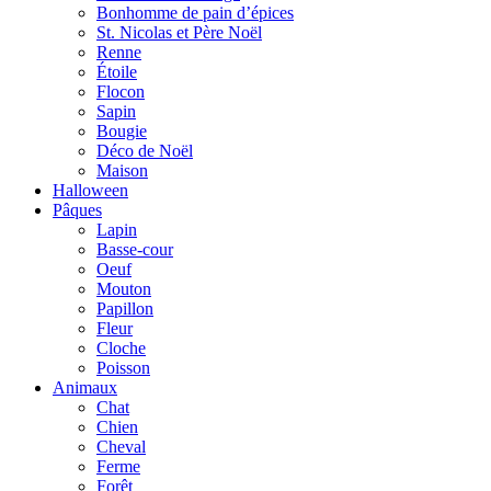
Bonhomme de pain d’épices
St. Nicolas et Père Noël
Renne
Étoile
Flocon
Sapin
Bougie
Déco de Noël
Maison
Halloween
Pâques
Lapin
Basse-cour
Oeuf
Mouton
Papillon
Fleur
Cloche
Poisson
Animaux
Chat
Chien
Cheval
Ferme
Forêt