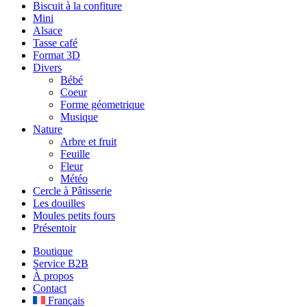
Biscuit à la confiture
Mini
Alsace
Tasse café
Format 3D
Divers
Bébé
Coeur
Forme géometrique
Musique
Nature
Arbre et fruit
Feuille
Fleur
Météo
Cercle à Pâtisserie
Les douilles
Moules petits fours
Présentoir
Boutique
Service B2B
À propos
Contact
Français