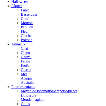
Halloween
Pâques
Lapin
Basse-cour
Oeuf
Mouton
Papillon
Fleur
Cloche
Poisson
Animaux
Chat
Chien
Cheval
Ferme
Forêt
Oiseau
Mer
Afrique
Australie
Pour les enfants
Moyen de locomotion-emporte-pieces
Dinosaure
Monde magique
Outils