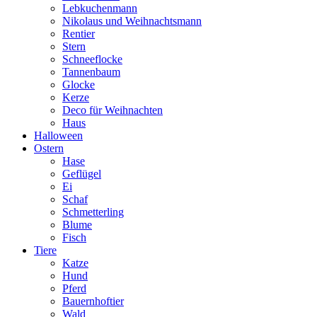
Lebkuchenmann
Nikolaus und Weihnachtsmann
Rentier
Stern
Schneeflocke
Tannenbaum
Glocke
Kerze
Deco für Weihnachten
Haus
Halloween
Ostern
Hase
Geflügel
Ei
Schaf
Schmetterling
Blume
Fisch
Tiere
Katze
Hund
Pferd
Bauernhoftier
Wald