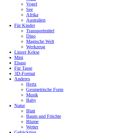
Vogel
See
Afrika
Australien
Für Kinder
Transportmittel
Dino
Magische Welt
Werkzeug
Linzer Kekse
Mini
Elsass
Für Tasse
3D-Format
Anderes
Hertz
Geometrische Form
Musik
Baby
Natur
Blatt
Baum und Früchte
Blume
Wetter
Gebäckring