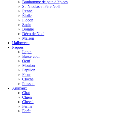
Bonhomme de pain d’épices
St. Nicolas et Père Noël
Renne
Étoile
Flocon
Sapin
Bougie
Déco de Noël
Maison
Halloween
Pâques
Lapin
Basse-cour
Oeuf
Mouton
Papillon
Fleur
Cloche
Poisson
Animaux
Chat
Chien
Cheval
Ferme
Forêt