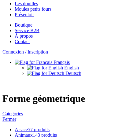
Les douilles
Moules petits fours
Présentoir
Boutique
Service B2B
À propos
Contact
Connexion / Inscription
Français
English
Deutsch
Forme géometrique
Categories
Fermer
Alsace
57 produits
Animaux
143 produits