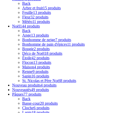
Back
Arbre et fruit
15 produits
Feuille
13 produits
Fleur
32 produits
Météo
11 produits
Noël
144 produits
Back
Ange
13 produits
Bonhomme de neige
7 produits
Bonhomme de pain d'épices
11 produits
Bougie
2 produits
Déco de Noël
18 produits
Étoile
42 produits
Flocon
13 produits
Maison
4 produits
Renne
9 produits
Sapin
16 produits
St. Nicolas et Père Noël
8 produits
Nouveau produits
4 produits
Nouveautés
49 produits
Pâques
77 produits
Back
Basse-cour
20 produits
Cloche
6 produits
Lapin
18 produits