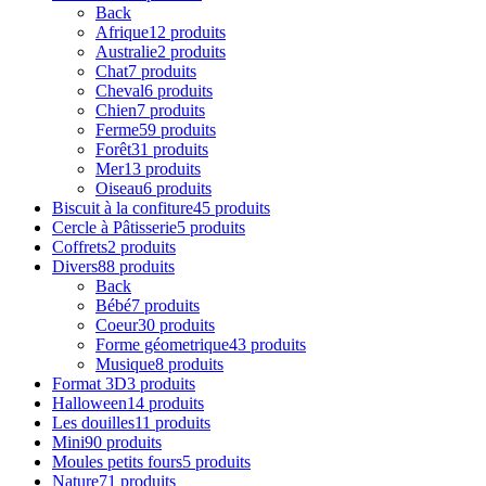
Back
Afrique
12 produits
Australie
2 produits
Chat
7 produits
Cheval
6 produits
Chien
7 produits
Ferme
59 produits
Forêt
31 produits
Mer
13 produits
Oiseau
6 produits
Biscuit à la confiture
45 produits
Cercle à Pâtisserie
5 produits
Coffrets
2 produits
Divers
88 produits
Back
Bébé
7 produits
Coeur
30 produits
Forme géometrique
43 produits
Musique
8 produits
Format 3D
3 produits
Halloween
14 produits
Les douilles
11 produits
Mini
90 produits
Moules petits fours
5 produits
Nature
71 produits