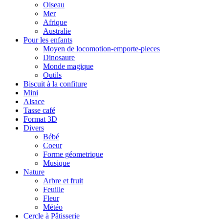
Oiseau
Mer
Afrique
Australie
Pour les enfants
Moyen de locomotion-emporte-pieces
Dinosaure
Monde magique
Outils
Biscuit à la confiture
Mini
Alsace
Tasse café
Format 3D
Divers
Bébé
Coeur
Forme géometrique
Musique
Nature
Arbre et fruit
Feuille
Fleur
Météo
Cercle à Pâtisserie