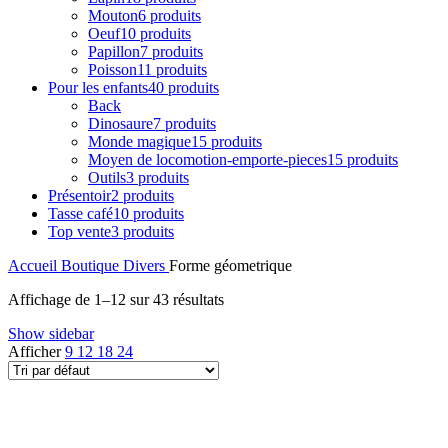
Mouton
6 produits
Oeuf
10 produits
Papillon
7 produits
Poisson
11 produits
Pour les enfants
40 produits
Back
Dinosaure
7 produits
Monde magique
15 produits
Moyen de locomotion-emporte-pieces
15 produits
Outils
3 produits
Présentoir
2 produits
Tasse café
10 produits
Top vente
3 produits
Accueil
Boutique
Divers
Forme géometrique
Affichage de 1–12 sur 43 résultats
Show sidebar
Afficher
9
12
18
24