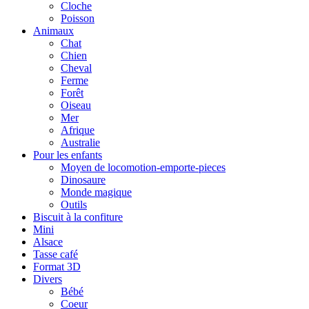
Cloche
Poisson
Animaux
Chat
Chien
Cheval
Ferme
Forêt
Oiseau
Mer
Afrique
Australie
Pour les enfants
Moyen de locomotion-emporte-pieces
Dinosaure
Monde magique
Outils
Biscuit à la confiture
Mini
Alsace
Tasse café
Format 3D
Divers
Bébé
Coeur