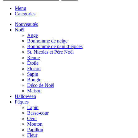
Menu
Categories
Nouveautés
Noël
Ange
Bonhomme de neige
Bonhomme de pain d’épices
St. Nicolas et Père Noël
Renne
Étoile
Flocon
Sapin
Bougie
Déco de Noël
Maison
Halloween
Pâques
Lapin
Basse-cour
Oeuf
Mouton
Papillon
Fleur