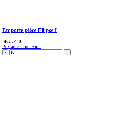
Emporte-pièce Ellipse I
SKU:
440
Prix après connexion