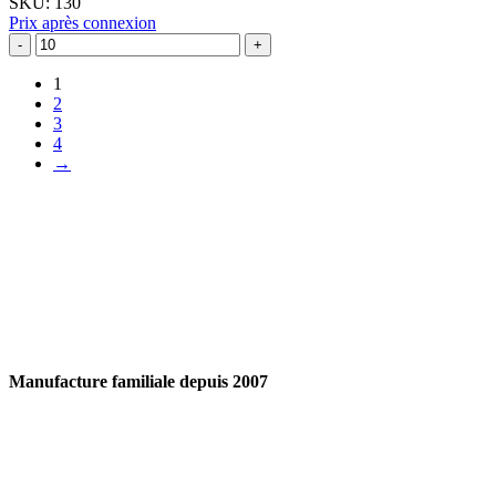
SKU:
130
Prix après connexion
1
2
3
4
→
Manufacture familiale depuis 2007