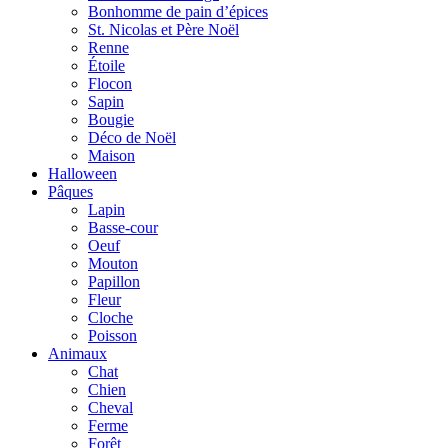
Bonhomme de pain d’épices
St. Nicolas et Père Noël
Renne
Étoile
Flocon
Sapin
Bougie
Déco de Noël
Maison
Halloween
Pâques
Lapin
Basse-cour
Oeuf
Mouton
Papillon
Fleur
Cloche
Poisson
Animaux
Chat
Chien
Cheval
Ferme
Forêt