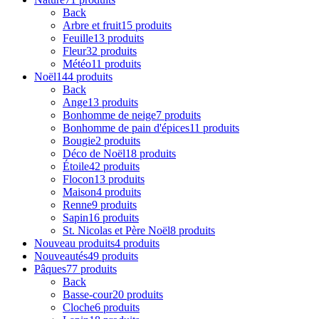
Back
Arbre et fruit
15 produits
Feuille
13 produits
Fleur
32 produits
Météo
11 produits
Noël
144 produits
Back
Ange
13 produits
Bonhomme de neige
7 produits
Bonhomme de pain d'épices
11 produits
Bougie
2 produits
Déco de Noël
18 produits
Étoile
42 produits
Flocon
13 produits
Maison
4 produits
Renne
9 produits
Sapin
16 produits
St. Nicolas et Père Noël
8 produits
Nouveau produits
4 produits
Nouveautés
49 produits
Pâques
77 produits
Back
Basse-cour
20 produits
Cloche
6 produits