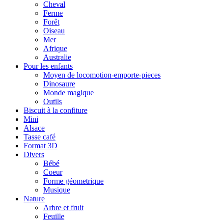
Cheval
Ferme
Forêt
Oiseau
Mer
Afrique
Australie
Pour les enfants
Moyen de locomotion-emporte-pieces
Dinosaure
Monde magique
Outils
Biscuit à la confiture
Mini
Alsace
Tasse café
Format 3D
Divers
Bébé
Coeur
Forme géometrique
Musique
Nature
Arbre et fruit
Feuille