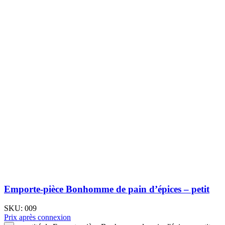
Emporte-pièce Bonhomme de pain d’épices – petit
SKU:
009
Prix après connexion