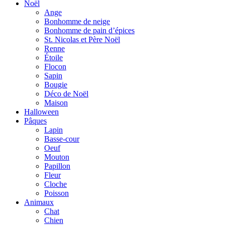
Noël
Ange
Bonhomme de neige
Bonhomme de pain d’épices
St. Nicolas et Père Noël
Renne
Étoile
Flocon
Sapin
Bougie
Déco de Noël
Maison
Halloween
Pâques
Lapin
Basse-cour
Oeuf
Mouton
Papillon
Fleur
Cloche
Poisson
Animaux
Chat
Chien