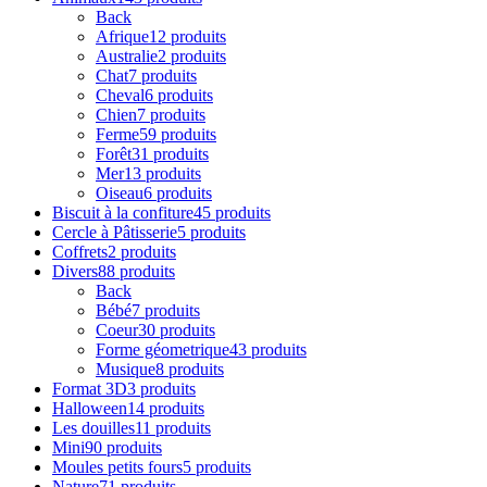
Back
Afrique
12 produits
Australie
2 produits
Chat
7 produits
Cheval
6 produits
Chien
7 produits
Ferme
59 produits
Forêt
31 produits
Mer
13 produits
Oiseau
6 produits
Biscuit à la confiture
45 produits
Cercle à Pâtisserie
5 produits
Coffrets
2 produits
Divers
88 produits
Back
Bébé
7 produits
Coeur
30 produits
Forme géometrique
43 produits
Musique
8 produits
Format 3D
3 produits
Halloween
14 produits
Les douilles
11 produits
Mini
90 produits
Moules petits fours
5 produits
Nature
71 produits