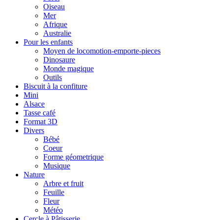
Oiseau
Mer
Afrique
Australie
Pour les enfants
Moyen de locomotion-emporte-pieces
Dinosaure
Monde magique
Outils
Biscuit à la confiture
Mini
Alsace
Tasse café
Format 3D
Divers
Bébé
Coeur
Forme géometrique
Musique
Nature
Arbre et fruit
Feuille
Fleur
Météo
Cercle à Pâtisserie