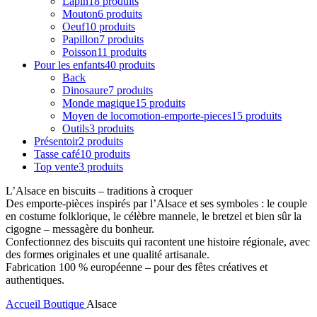
Lapin
18 produits
Mouton
6 produits
Oeuf
10 produits
Papillon
7 produits
Poisson
11 produits
Pour les enfants
40 produits
Back
Dinosaure
7 produits
Monde magique
15 produits
Moyen de locomotion-emporte-pieces
15 produits
Outils
3 produits
Présentoir
2 produits
Tasse café
10 produits
Top vente
3 produits
L’Alsace en biscuits – traditions à croquer
Des emporte-pièces inspirés par l’Alsace et ses symboles : le couple
en costume folklorique, le célèbre mannele, le bretzel et bien sûr la
cigogne – messagère du bonheur.
Confectionnez des biscuits qui racontent une histoire régionale, avec
des formes originales et une qualité artisanale.
Fabrication 100 % européenne – pour des fêtes créatives et
authentiques.
Accueil
Boutique
Alsace