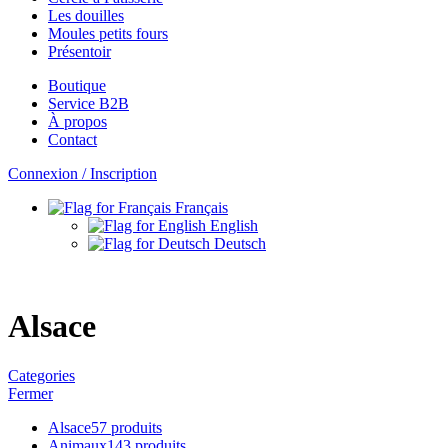
Les douilles
Moules petits fours
Présentoir
Boutique
Service B2B
À propos
Contact
Connexion / Inscription
Français
English
Deutsch
Alsace
Categories
Fermer
Alsace
57 produits
Animaux
143 produits