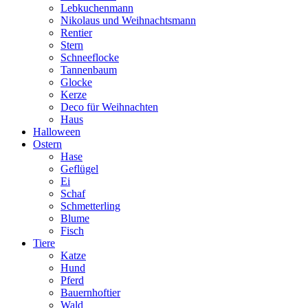
Lebkuchenmann
Nikolaus und Weihnachtsmann
Rentier
Stern
Schneeflocke
Tannenbaum
Glocke
Kerze
Deco für Weihnachten
Haus
Halloween
Ostern
Hase
Geflügel
Ei
Schaf
Schmetterling
Blume
Fisch
Tiere
Katze
Hund
Pferd
Bauernhoftier
Wald