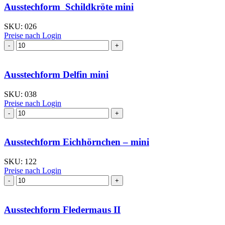
Ausstechform Schildkröte mini
SKU:
026
Preise nach Login
Ausstechform
Schildkröte
mini
Menge
Ausstechform Delfin mini
SKU:
038
Preise nach Login
Ausstechform
Delfin
mini
Menge
Ausstechform Eichhörnchen – mini
SKU:
122
Preise nach Login
Ausstechform Eichhörnchen
–
mini
Menge
Ausstechform Fledermaus II