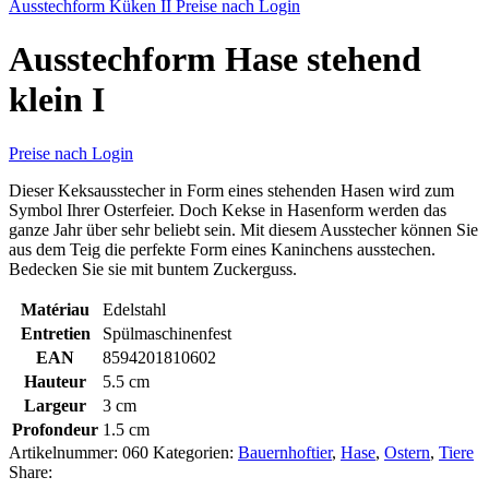
Ausstechform Küken II
Preise nach Login
Ausstechform Hase stehend
klein I
Preise nach Login
Dieser Keksausstecher in Form eines stehenden Hasen wird zum
Symbol Ihrer Osterfeier. Doch Kekse in Hasenform werden das
ganze Jahr über sehr beliebt sein. Mit diesem Ausstecher können Sie
aus dem Teig die perfekte Form eines Kaninchens ausstechen.
Bedecken Sie sie mit buntem Zuckerguss.
Matériau
Edelstahl
Entretien
Spülmaschinenfest
EAN
8594201810602
Hauteur
5.5 cm
Largeur
3 cm
Profondeur
1.5 cm
Artikelnummer:
060
Kategorien:
Bauernhoftier
,
Hase
,
Ostern
,
Tiere
Share: