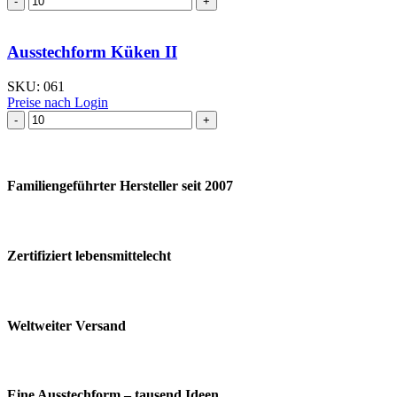
I
Menge
Ausstechform Küken II
SKU:
061
Preise nach Login
Ausstechform Küken
II
Menge
Familiengeführter Hersteller seit 2007
Zertifiziert lebensmittelecht
Weltweiter Versand
Eine Ausstechform – tausend Ideen