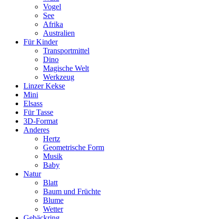
Vogel
See
Afrika
Australien
Für Kinder
Transportmittel
Dino
Magische Welt
Werkzeug
Linzer Kekse
Mini
Elsass
Für Tasse
3D-Format
Anderes
Hertz
Geometrische Form
Musik
Baby
Natur
Blatt
Baum und Früchte
Blume
Wetter
Gebäckring