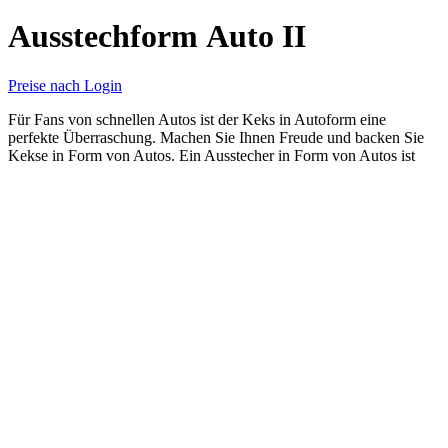
Ausstechform Auto II
Preise nach Login
Für Fans von schnellen Autos ist der Keks in Autoform eine
perfekte Überraschung. Machen Sie Ihnen Freude und backen Sie
Kekse in Form von Autos. Ein Ausstecher in Form von Autos ist
alles, was Sie brauchen, um die Party zu beginnen.
Matériau
Edelstahl
Entretien
Spülmaschinenfest
EAN
8594201812262
Hauteur
3.5 cm
Largeur
7.3 cm
Profondeur
1.5 cm
Artikelnummer:
226
Kategorien:
Für Kinder
,
Transportmittel
Share:
Beschreibung
Beschreibung