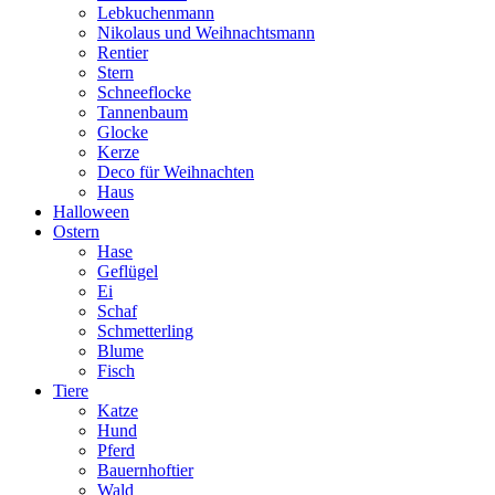
Lebkuchenmann
Nikolaus und Weihnachtsmann
Rentier
Stern
Schneeflocke
Tannenbaum
Glocke
Kerze
Deco für Weihnachten
Haus
Halloween
Ostern
Hase
Geflügel
Ei
Schaf
Schmetterling
Blume
Fisch
Tiere
Katze
Hund
Pferd
Bauernhoftier
Wald