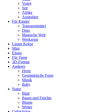
Vogel
See
Afrika
Australien
Für Kinder
Transportmittel
Dino
Magische Welt
Werkzeug
Linzer Kekse
Mini
Elsass
Für Tasse
3D-Format
Anderes
Hertz
Geometrische Form
Musik
Baby
Natur
Blatt
Baum und Früchte
Blume
Wetter
Gebäckring