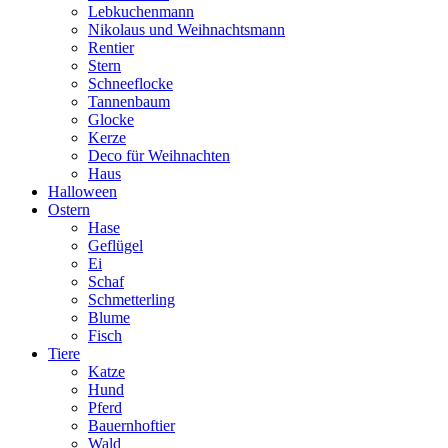
Lebkuchenmann
Nikolaus und Weihnachtsmann
Rentier
Stern
Schneeflocke
Tannenbaum
Glocke
Kerze
Deco für Weihnachten
Haus
Halloween
Ostern
Hase
Geflügel
Ei
Schaf
Schmetterling
Blume
Fisch
Tiere
Katze
Hund
Pferd
Bauernhoftier
Wald