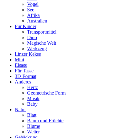
Vogel
See
Afrika
Australien
Für Kinder
Transportmittel
Dino
Magische Welt
Werkzeug
Linzer Kekse
Mini
Elsass
Für Tasse
3D-Format
Anderes
Hertz
Geometrische Form
Musik
Baby
Natur
Blatt
Baum und Früchte
Blume
Wetter
Gebäckring