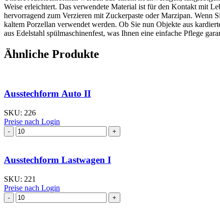
Weise erleichtert. Das verwendete Material ist für den Kontakt mit L
hervorragend zum Verzieren mit Zuckerpaste oder Marzipan. Wenn Sie 
kaltem Porzellan verwendet werden. Ob Sie nun Objekte aus kardierte
aus Edelstahl spülmaschinenfest, was Ihnen eine einfache Pflege garan
Ähnliche Produkte
Ausstechform Auto II
SKU:
226
Preise nach Login
Ausstechform Auto
II
Menge
Ausstechform Lastwagen I
SKU:
221
Preise nach Login
Ausstechform Lastwagen
I
Menge