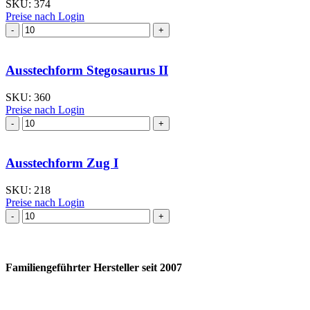
SKU:
374
Preise nach Login
Ausstechform Smiley
glücklich
Menge
Ausstechform Stegosaurus II
SKU:
360
Preise nach Login
Ausstechform Stegosaurus
II
Menge
Ausstechform Zug I
SKU:
218
Preise nach Login
Ausstechform Zug
I
Menge
Familiengeführter Hersteller seit 2007