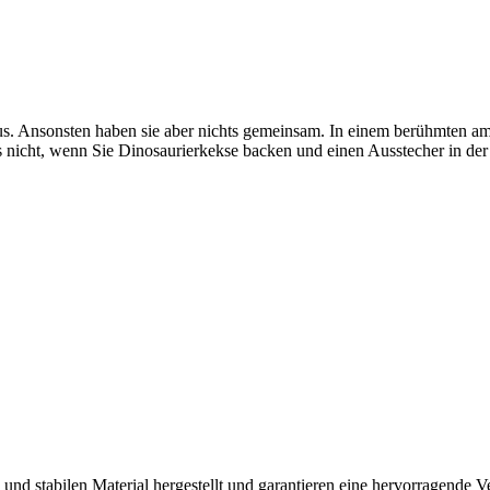
aus. Ansonsten haben sie aber nichts gemeinsam. In einem berühmten am
das nicht, wenn Sie Dinosaurierkekse backen und einen Ausstecher in der
d stabilen Material hergestellt und garantieren eine hervorragende Ve