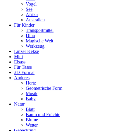
Vogel
See
Afrika
Australien
Für Kinder
Transportmittel
Dino
Magische Welt
Werkzeug
Linzer Kekse
Mini
Elsass
Für Tasse
3D-Format
Anderes
Hertz
Geometrische Form
Musik
Baby
Natur
Blatt
Baum und Früchte
Blume
Wetter
Gebäckring