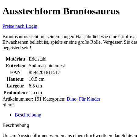
Ausstechform Brontosaurus
Preise nach Login
Brontosaurus sieht mit seinem langen Hals ähnlich wie eine Giraffe 
Erwachsenen beliebt ist, spielte er eine große Rolle. Vergessen Sie 
begeistert sein!
Matériau
Edelstahl
Entretien
Spülmaschinenfest
EAN
8594201811517
Hauteur
10.5 cm
Largeur
6.5 cm
Profondeur
1.5 cm
Artikelnummer:
151
Kategorien:
Dino
,
Für Kinder
Share:
Beschreibung
Beschreibung
Unsere Ausstechformen werden aus einem hochwertigen, langlebigen un