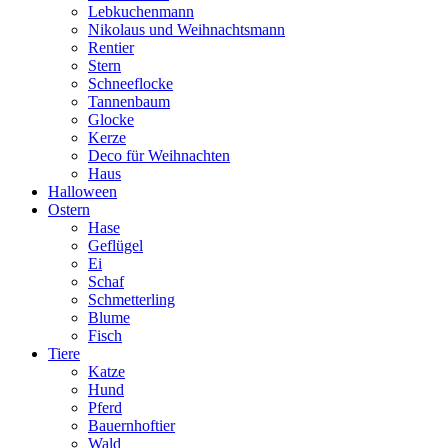
Lebkuchenmann
Nikolaus und Weihnachtsmann
Rentier
Stern
Schneeflocke
Tannenbaum
Glocke
Kerze
Deco für Weihnachten
Haus
Halloween
Ostern
Hase
Geflügel
Ei
Schaf
Schmetterling
Blume
Fisch
Tiere
Katze
Hund
Pferd
Bauernhoftier
Wald