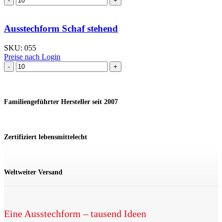
liegend
Menge
Ausstechform Schaf stehend
SKU:
055
Preise nach Login
Ausstechform Schaf
stehend
Menge
Familiengeführter Hersteller seit 2007
Zertifiziert lebensmittelecht
Weltweiter Versand
Eine Ausstechform – tausend Ideen