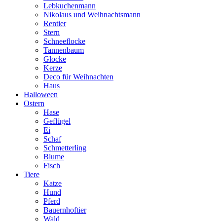
Lebkuchenmann
Nikolaus und Weihnachtsmann
Rentier
Stern
Schneeflocke
Tannenbaum
Glocke
Kerze
Deco für Weihnachten
Haus
Halloween
Ostern
Hase
Geflügel
Ei
Schaf
Schmetterling
Blume
Fisch
Tiere
Katze
Hund
Pferd
Bauernhoftier
Wald