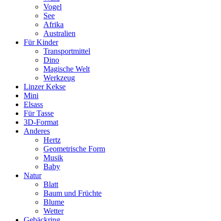
Vogel
See
Afrika
Australien
Für Kinder
Transportmittel
Dino
Magische Welt
Werkzeug
Linzer Kekse
Mini
Elsass
Für Tasse
3D-Format
Anderes
Hertz
Geometrische Form
Musik
Baby
Natur
Blatt
Baum und Früchte
Blume
Wetter
Gebäckring