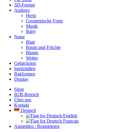
3D-Format
Anderes
Hertz
Geometrische Form
Musik
Baby
Natur
Blatt
Baum und Früchte
Blume
Wetter
Gebäckring
Spritztüllen
Bakformen
Display
Shop
B2B-Bereich
Über uns
Kontakt
Deutsch
English
Français
Anmelden / Registrieren