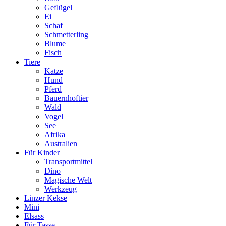
Geflügel
Ei
Schaf
Schmetterling
Blume
Fisch
Tiere
Katze
Hund
Pferd
Bauernhoftier
Wald
Vogel
See
Afrika
Australien
Für Kinder
Transportmittel
Dino
Magische Welt
Werkzeug
Linzer Kekse
Mini
Elsass
Für Tasse