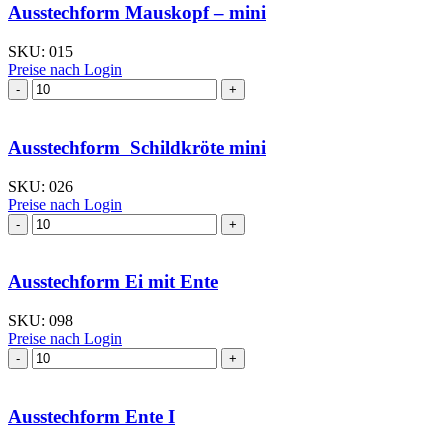
Ausstechform Mauskopf – mini
SKU:
015
Preise nach Login
Ausstechform
Mauskopf
–
mini
Ausstechform Schildkröte mini
Menge
SKU:
026
Preise nach Login
Ausstechform
Schildkröte
mini
Menge
Ausstechform Ei mit Ente
SKU:
098
Preise nach Login
Ausstechform Ei
mit
Ente
Menge
Ausstechform Ente I