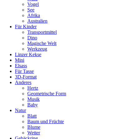
Vogel
See
Afrika
Australien
Für Kinder
Transportmittel
Dino
Magische Welt
Werkzeug
Linzer Kekse
Mini
Elsass
Für Tasse
3D-Format
Anderes
Hertz
Geometrische Form
Musik
Baby
Natur
Blatt
Baum und Früchte
Blume
Wetter
Gebäckring