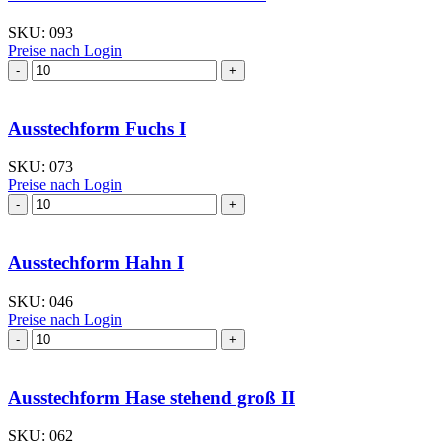
SKU:
093
Preise nach Login
Ausstechform Eichhörnchen
III
Menge
Ausstechform Fuchs I
SKU:
073
Preise nach Login
Ausstechform Fuchs
I
Menge
Ausstechform Hahn I
SKU:
046
Preise nach Login
Ausstechform Hahn
I
Menge
Ausstechform Hase stehend groß II
SKU:
062