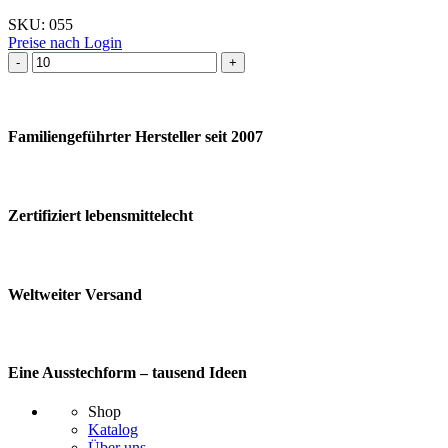
SKU:
055
Preise nach Login
Ausstechform Schaf
stehend
Menge
Familiengeführter Hersteller seit 2007
Zertifiziert lebensmittelecht
Weltweiter Versand
Eine Ausstechform – tausend Ideen
Shop
Katalog
Über uns