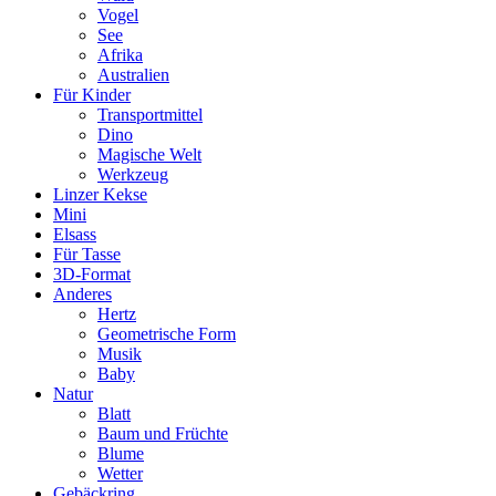
Vogel
See
Afrika
Australien
Für Kinder
Transportmittel
Dino
Magische Welt
Werkzeug
Linzer Kekse
Mini
Elsass
Für Tasse
3D-Format
Anderes
Hertz
Geometrische Form
Musik
Baby
Natur
Blatt
Baum und Früchte
Blume
Wetter
Gebäckring