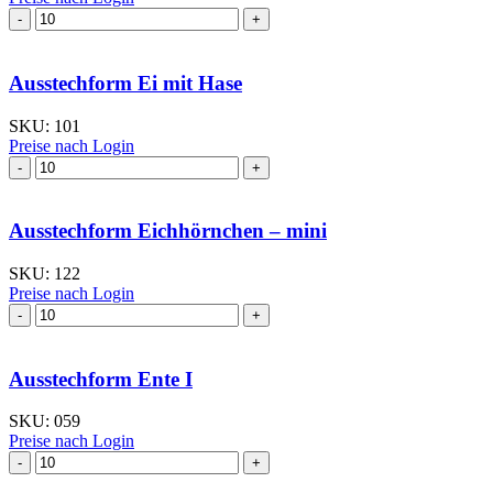
Ausstechform
Delfin
mini
Menge
Ausstechform Ei mit Hase
SKU:
101
Preise nach Login
Ausstechform
Ei
mit
Hase
Ausstechform Eichhörnchen – mini
Menge
SKU:
122
Preise nach Login
Ausstechform Eichhörnchen
–
mini
Menge
Ausstechform Ente I
SKU:
059
Preise nach Login
Ausstechform Ente
I