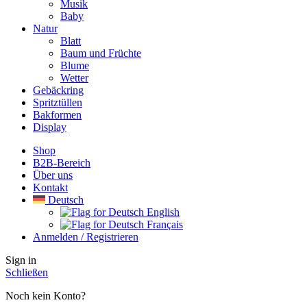
Musik
Baby
Natur
Blatt
Baum und Früchte
Blume
Wetter
Gebäckring
Spritztüllen
Bakformen
Display
Shop
B2B-Bereich
Über uns
Kontakt
Deutsch
English
Français
Anmelden / Registrieren
Sign in
Schließen
Noch kein Konto?