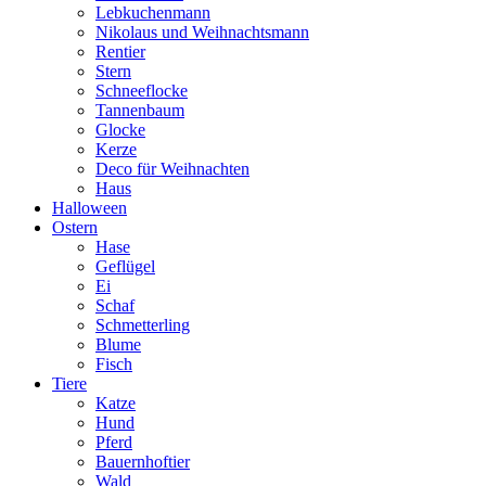
Lebkuchenmann
Nikolaus und Weihnachtsmann
Rentier
Stern
Schneeflocke
Tannenbaum
Glocke
Kerze
Deco für Weihnachten
Haus
Halloween
Ostern
Hase
Geflügel
Ei
Schaf
Schmetterling
Blume
Fisch
Tiere
Katze
Hund
Pferd
Bauernhoftier
Wald