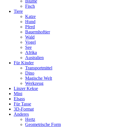
Blume
Fisch
Tiere
Katze
Hund
Pferd
Bauernhoftier
Wald
Vogel
See
Afrika
Australien
Für Kinder
Transportmittel
Dino
Magische Welt
Werkzeug
Linzer Kekse
Mini
Elsass
Für Tasse
3D-Format
Anderes
Hertz
Geometrische Form