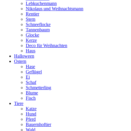
Lebkuchenmann
Nikolaus und Weihnachtsmann
Rentier
Stern
Schneeflocke
Tannenbaum
Glocke
Kerze
Deco für Weihnachten
Haus
Halloween
Ostern
Hase
Geflügel
Ei
Schaf
Schmetterling
Blume
Fisch
Tiere
Katze
Hund
Pferd
Bauernhoftier
Wald