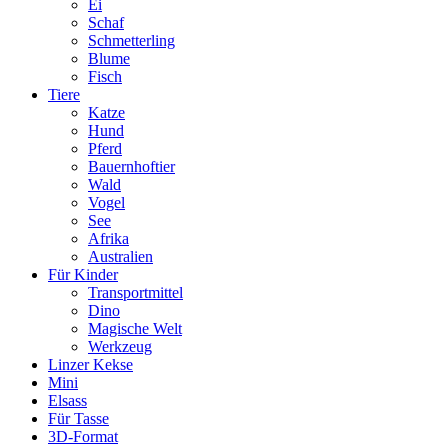
Ei
Schaf
Schmetterling
Blume
Fisch
Tiere
Katze
Hund
Pferd
Bauernhoftier
Wald
Vogel
See
Afrika
Australien
Für Kinder
Transportmittel
Dino
Magische Welt
Werkzeug
Linzer Kekse
Mini
Elsass
Für Tasse
3D-Format