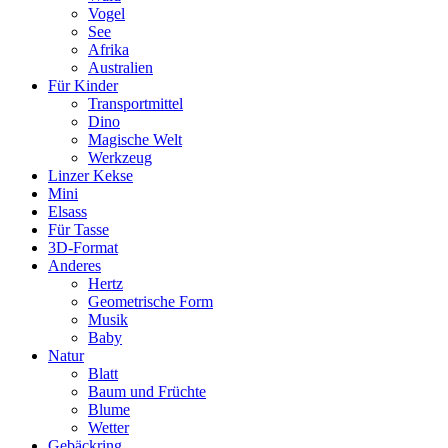
Vogel
See
Afrika
Australien
Für Kinder
Transportmittel
Dino
Magische Welt
Werkzeug
Linzer Kekse
Mini
Elsass
Für Tasse
3D-Format
Anderes
Hertz
Geometrische Form
Musik
Baby
Natur
Blatt
Baum und Früchte
Blume
Wetter
Gebäckring