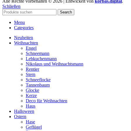
Alle Rechte vorbehalten © 2026 | Entwickelt von
korbas.digital
.
Schließen
Search
Menu
Categories
Neuheiten
Weihnachten
Engel
Schneemann
Lebkuchenmann
Nikolaus und Weihnachtsmann
Rentier
Stern
Schneeflocke
Tannenbaum
Glocke
Kerze
Deco für Weihnachten
Haus
Halloween
Ostern
Hase
Geflügel