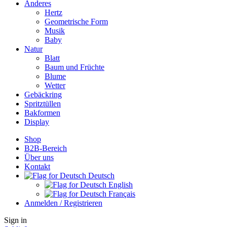
Anderes
Hertz
Geometrische Form
Musik
Baby
Natur
Blatt
Baum und Früchte
Blume
Wetter
Gebäckring
Spritztüllen
Bakformen
Display
Shop
B2B-Bereich
Über uns
Kontakt
Deutsch
English
Français
Anmelden / Registrieren
Sign in