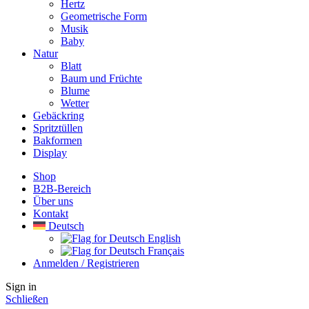
Hertz
Geometrische Form
Musik
Baby
Natur
Blatt
Baum und Früchte
Blume
Wetter
Gebäckring
Spritztüllen
Bakformen
Display
Shop
B2B-Bereich
Über uns
Kontakt
Deutsch
English
Français
Anmelden / Registrieren
Sign in
Schließen