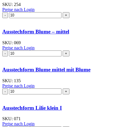
SKU:
254
Preise nach Login
Ausstechform Apfel
mit
Blatt
Menge
Ausstechform Blume – mittel
SKU:
069
Preise nach Login
Ausstechform Blume
–
mittel
Menge
Ausstechform Blume mittel mit Blume
SKU:
135
Preise nach Login
Ausstechform Blume
mittel
mit
Blume
Ausstechform Lilie klein I
Menge
SKU:
071
Preise nach Login