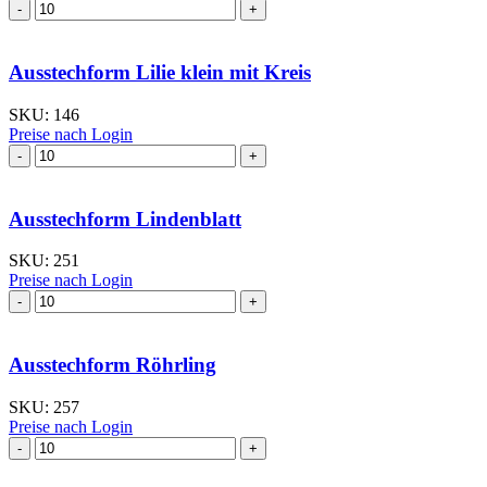
Ausstechform Lilie
klein
I
Menge
Ausstechform Lilie klein mit Kreis
SKU:
146
Preise nach Login
Ausstechform Lilie
klein
mit
Kreis
Ausstechform Lindenblatt
Menge
SKU:
251
Preise nach Login
Ausstechform Lindenblatt
Menge
Ausstechform Röhrling
SKU:
257
Preise nach Login
Ausstechform Röhrling
Menge