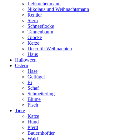
Lebkuchenmann
Nikolaus und Weihnachtsmann
Rentier
Stern
Schneeflocke
Tannenbaum
Glocke
Kerze
Deco für Weihnachten
Haus
Halloween
Ostern
Hase
Geflügel
Ei
Schaf
Schmetterling
Blume
Fisch
Tiere
Katze
Hund
Pferd
Bauernhoftier
Wald