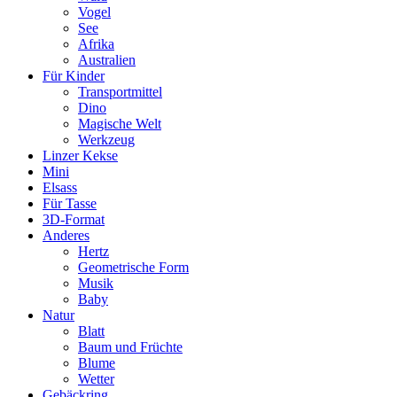
Vogel
See
Afrika
Australien
Für Kinder
Transportmittel
Dino
Magische Welt
Werkzeug
Linzer Kekse
Mini
Elsass
Für Tasse
3D-Format
Anderes
Hertz
Geometrische Form
Musik
Baby
Natur
Blatt
Baum und Früchte
Blume
Wetter
Gebäckring