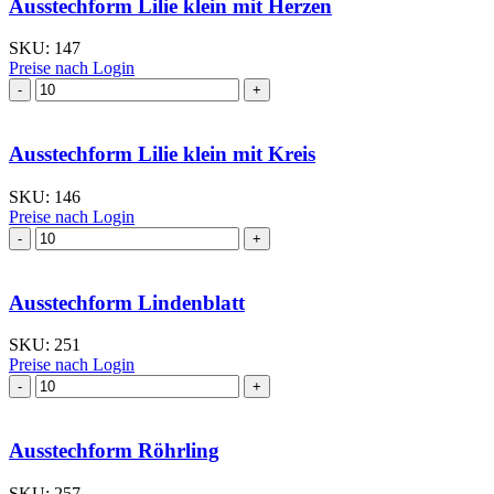
Ausstechform Lilie klein mit Herzen
SKU:
147
Preise nach Login
Ausstechform Lilie
klein
mit
Herzen
Ausstechform Lilie klein mit Kreis
Menge
SKU:
146
Preise nach Login
Ausstechform Lilie
klein
mit
Kreis
Ausstechform Lindenblatt
Menge
SKU:
251
Preise nach Login
Ausstechform Lindenblatt
Menge
Ausstechform Röhrling
SKU:
257