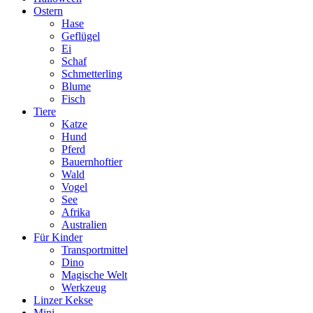
Ostern
Hase
Geflügel
Ei
Schaf
Schmetterling
Blume
Fisch
Tiere
Katze
Hund
Pferd
Bauernhoftier
Wald
Vogel
See
Afrika
Australien
Für Kinder
Transportmittel
Dino
Magische Welt
Werkzeug
Linzer Kekse
Mini