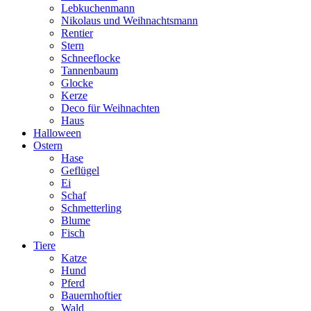
Lebkuchenmann
Nikolaus und Weihnachtsmann
Rentier
Stern
Schneeflocke
Tannenbaum
Glocke
Kerze
Deco für Weihnachten
Haus
Halloween
Ostern
Hase
Geflügel
Ei
Schaf
Schmetterling
Blume
Fisch
Tiere
Katze
Hund
Pferd
Bauernhoftier
Wald