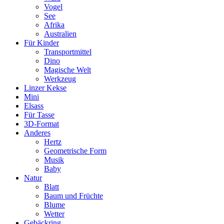
Vogel
See
Afrika
Australien
Für Kinder
Transportmittel
Dino
Magische Welt
Werkzeug
Linzer Kekse
Mini
Elsass
Für Tasse
3D-Format
Anderes
Hertz
Geometrische Form
Musik
Baby
Natur
Blatt
Baum und Früchte
Blume
Wetter
Gebäckring