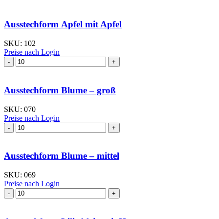
Ausstechform Apfel mit Apfel
SKU:
102
Preise nach Login
Ausstechform Apfel
mit
Apfel
Menge
Ausstechform Blume – groß
SKU:
070
Preise nach Login
Ausstechform Blume
–
groß
Menge
Ausstechform Blume – mittel
SKU:
069
Preise nach Login
Ausstechform Blume
–
mittel
Menge