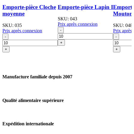
Emporte-pièce Cloche
Emporte-pièce Lapin I
Emporte
moyenne
Mouton 
SKU:
043
Prix après connexion
SKU:
035
SKU:
048
Prix après connexion
Prix après
Manufacture familiale depuis 2007
Qualité alimentaire supérieure
Expédition internationale