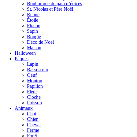
Bonhomme de pain d’épices
St. Nicolas et Père Noël
Renne
Étoile
Flocon
Sapin
Bougie
Déco de Noël
Maison
Halloween
Pâques
Lapin
Basse-cour
Oeuf
Mouton
Papillon
Fleur
Cloche
Poisson
Animaux
Chat
Chien
Cheval
Ferme
Forêt