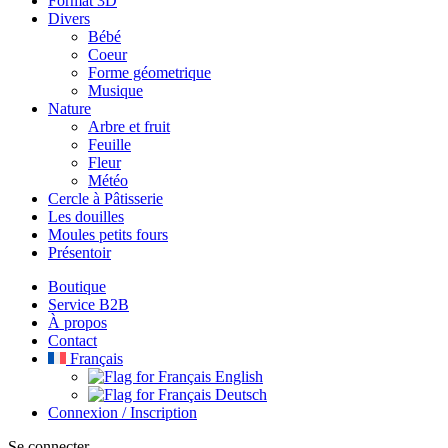
Format 3D
Divers
Bébé
Coeur
Forme géometrique
Musique
Nature
Arbre et fruit
Feuille
Fleur
Météo
Cercle à Pâtisserie
Les douilles
Moules petits fours
Présentoir
Boutique
Service B2B
À propos
Contact
Français
English
Deutsch
Connexion / Inscription
Se connecter