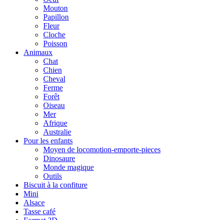
Mouton
Papillon
Fleur
Cloche
Poisson
Animaux
Chat
Chien
Cheval
Ferme
Forêt
Oiseau
Mer
Afrique
Australie
Pour les enfants
Moyen de locomotion-emporte-pieces
Dinosaure
Monde magique
Outils
Biscuit à la confiture
Mini
Alsace
Tasse café