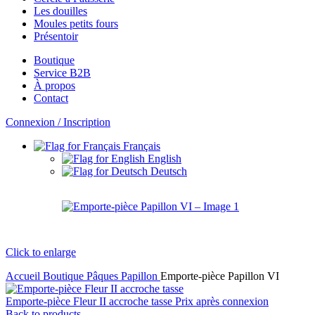
Les douilles
Moules petits fours
Présentoir
Boutique
Service B2B
À propos
Contact
Connexion / Inscription
Français
English
Deutsch
Click to enlarge
Accueil
Boutique
Pâques
Papillon
Emporte-pièce Papillon VI
Emporte-pièce Fleur II accroche tasse
Prix après connexion
Back to products