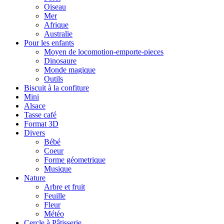
Oiseau
Mer
Afrique
Australie
Pour les enfants
Moyen de locomotion-emporte-pieces
Dinosaure
Monde magique
Outils
Biscuit à la confiture
Mini
Alsace
Tasse café
Format 3D
Divers
Bébé
Coeur
Forme géometrique
Musique
Nature
Arbre et fruit
Feuille
Fleur
Météo
Cercle à Pâtisserie