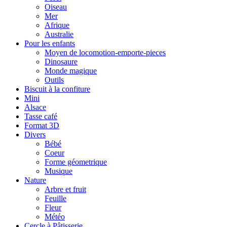
Oiseau
Mer
Afrique
Australie
Pour les enfants
Moyen de locomotion-emporte-pieces
Dinosaure
Monde magique
Outils
Biscuit à la confiture
Mini
Alsace
Tasse café
Format 3D
Divers
Bébé
Coeur
Forme géometrique
Musique
Nature
Arbre et fruit
Feuille
Fleur
Météo
Cercle à Pâtisserie