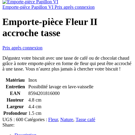
Emporte-pièce Papillon VI
Prix après connexion
Emporte-pièce Fleur II
accroche tasse
Prix après connexion
Dégustez votre biscuit avec une tasse de café ou de chocolat chaud
grâce à notre emporte-pièce en forme de fleur qui peut être accroché
à une tasse. Vous n’aurez plus jamais à chercher votre biscuit !
Matériau
Inox
Entretien
Possibilité lavage en lave-vaisselle
EAN
8594201816000
Hauteur
4.8 cm
Largeur
4.4 cm
Profondeur
1.5 cm
UGS :
600
Catégories :
Fleur
,
Nature
,
Tasse café
Share: