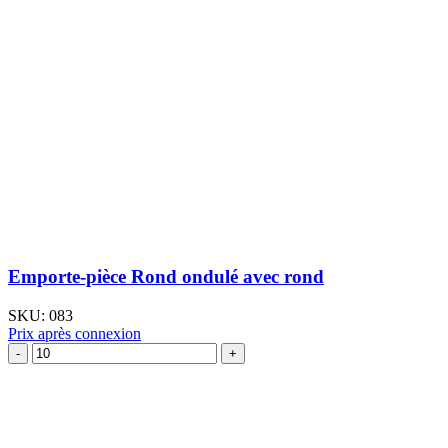
Emporte-pièce Rond ondulé avec rond
SKU:
083
Prix après connexion
quantité
de
Emporte-
pièce
Rond
ondulé