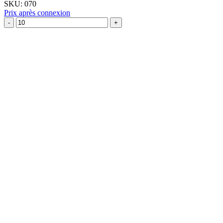
SKU:
070
lys
Prix après connexion
acccroche
quantité
tasse
de
Emporte-
pièce
Fleur
grande