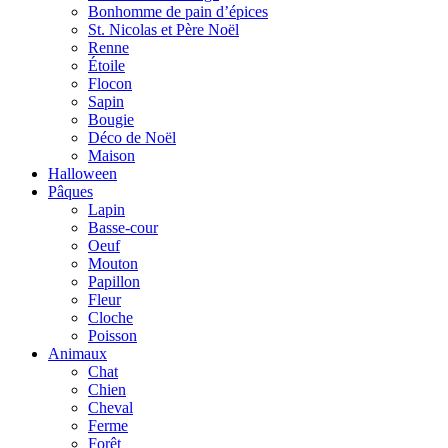
Bonhomme de pain d’épices
St. Nicolas et Père Noël
Renne
Étoile
Flocon
Sapin
Bougie
Déco de Noël
Maison
Halloween
Pâques
Lapin
Basse-cour
Oeuf
Mouton
Papillon
Fleur
Cloche
Poisson
Animaux
Chat
Chien
Cheval
Ferme
Forêt