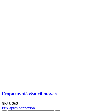
avec
rond
Emporte-pièceSoleil moyen
SKU:
262
Prix après connexion