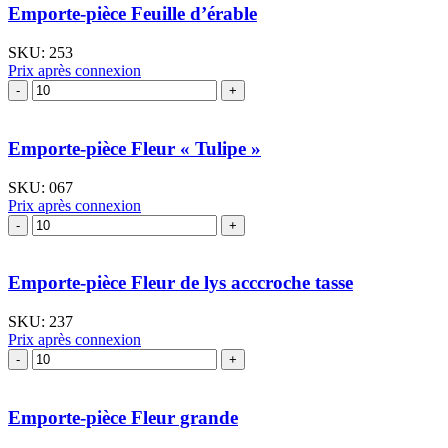
Emporte-pièce Feuille d’érable
SKU:
253
Prix après connexion
quantité
de
Emporte-
pièce
Emporte-pièce Fleur « Tulipe »
Feuille
d'érable
SKU:
067
Prix après connexion
quantité
de
Emporte-
pièce
Emporte-pièce Fleur de lys acccroche tasse
Fleur
"Tulipe"
SKU:
237
Prix après connexion
quantité
de
Emporte-
pièce
Emporte-pièce Fleur grande
Fleur
de