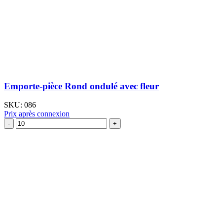
Emporte-pièce Rond ondulé avec fleur
SKU:
086
Prix après connexion
quantité
de
Emporte-
pièce
Rond
ondulé
avec
fleur