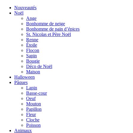
Nouveautés
Noël
Ange
Bonhomme de neige
Bonhomme de pain d’épices
St. Nicolas et Père Noël
Renne
Étoile
Flocon
Sapin
Bougie
Déco de Noël
Maison
Halloween
Pâques
Lapin
Basse-cour
Oeuf
Mouton
Papillon
Fleur
Cloche
Poisson
Animaux