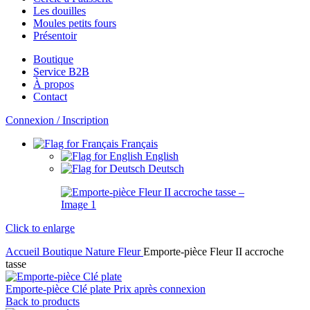
Les douilles
Moules petits fours
Présentoir
Boutique
Service B2B
À propos
Contact
Connexion / Inscription
Français
English
Deutsch
Click to enlarge
Accueil
Boutique
Nature
Fleur
Emporte-pièce Fleur II accroche
tasse
Emporte-pièce Clé plate
Prix après connexion
Back to products