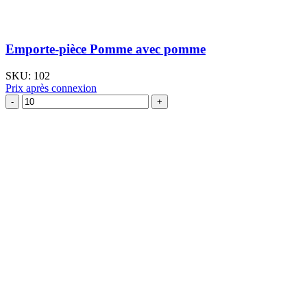
Emporte-pièce Pomme avec pomme
SKU:
102
Prix après connexion
quantité
de
Emporte-
pièce
Pomme
avec
pomme