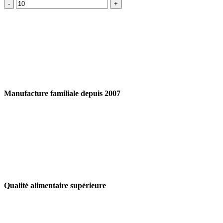
quantité
de
Emporte-
pièceSoleil
moyen
Manufacture familiale depuis 2007
Qualité alimentaire supérieure