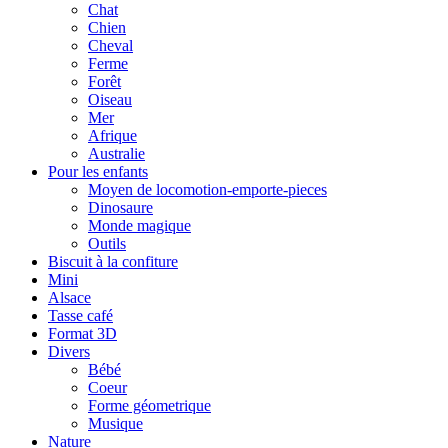
Chat
Chien
Cheval
Ferme
Forêt
Oiseau
Mer
Afrique
Australie
Pour les enfants
Moyen de locomotion-emporte-pieces
Dinosaure
Monde magique
Outils
Biscuit à la confiture
Mini
Alsace
Tasse café
Format 3D
Divers
Bébé
Coeur
Forme géometrique
Musique
Nature