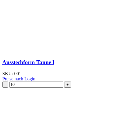
Ausstechform Tanne l
SKU:
001
Preise nach Login
Ausstechform Tanne
l
Menge