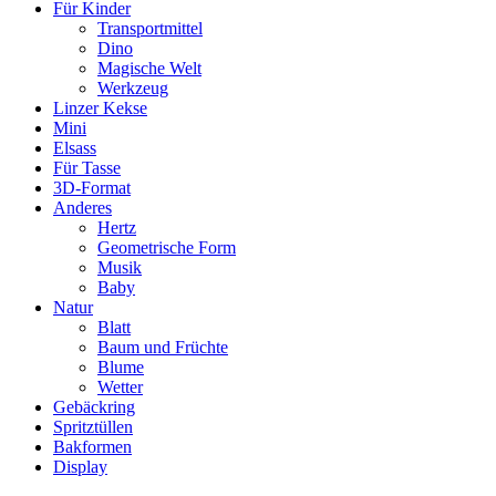
Für Kinder
Transportmittel
Dino
Magische Welt
Werkzeug
Linzer Kekse
Mini
Elsass
Für Tasse
3D-Format
Anderes
Hertz
Geometrische Form
Musik
Baby
Natur
Blatt
Baum und Früchte
Blume
Wetter
Gebäckring
Spritztüllen
Bakformen
Display