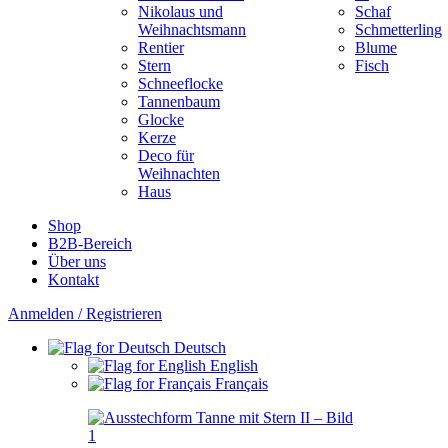
Nikolaus und
Schaf
Weihnachtsmann
Schmetterling
Rentier
Blume
Stern
Fisch
Schneeflocke
Tannenbaum
Glocke
Kerze
Deco für
Weihnachten
Haus
Shop
B2B-Bereich
Über uns
Kontakt
Anmelden / Registrieren
Deutsch
English
Français