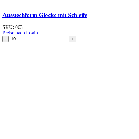
Ausstechform Glocke mit Schleife
SKU:
063
Preise nach Login
Ausstechform Glocke
mit
Schleife
Menge