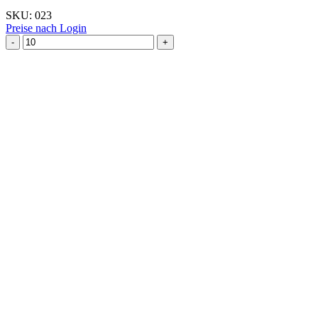
SKU:
023
Preise nach Login
Ausstechform Glocke
klein
I
Menge