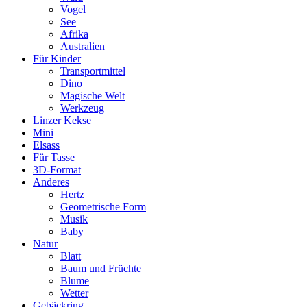
Vogel
See
Afrika
Australien
Für Kinder
Transportmittel
Dino
Magische Welt
Werkzeug
Linzer Kekse
Mini
Elsass
Für Tasse
3D-Format
Anderes
Hertz
Geometrische Form
Musik
Baby
Natur
Blatt
Baum und Früchte
Blume
Wetter
Gebäckring