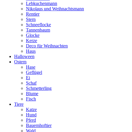
Lebkuchenmann
Nikolaus und Weihnachtsmann
Rentier
Stern
Schneeflocke
Tannenbaum
Glocke
Kerze
Deco für Weihnachten
Haus
Halloween
Ostern
Hase
Geflügel
Ei
Schaf
Schmetterling
Blume
Fisch
Tiere
Katze
Hund
Pferd
Bauernhoftier
Wald