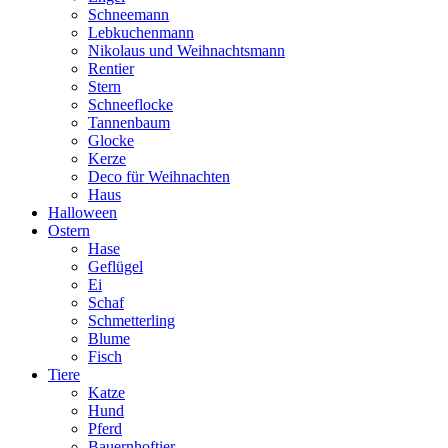
Schneemann
Lebkuchenmann
Nikolaus und Weihnachtsmann
Rentier
Stern
Schneeflocke
Tannenbaum
Glocke
Kerze
Deco für Weihnachten
Haus
Halloween
Ostern
Hase
Geflügel
Ei
Schaf
Schmetterling
Blume
Fisch
Tiere
Katze
Hund
Pferd
Bauernhoftier