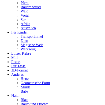
Pferd
Bauernhoftier
Wald
Vogel
See
Afrika
Australien
Für Kinder
Transportmittel
Dino
Magische Welt
Werkzeug
Linzer Kekse
Mini
Elsass
Für Tasse
3D-Format
Anderes
Hertz
Geometrische Form
Musik
Baby
Natur
Blatt
Baum und Früchte