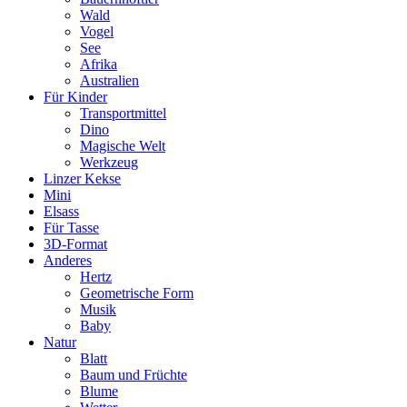
Wald
Vogel
See
Afrika
Australien
Für Kinder
Transportmittel
Dino
Magische Welt
Werkzeug
Linzer Kekse
Mini
Elsass
Für Tasse
3D-Format
Anderes
Hertz
Geometrische Form
Musik
Baby
Natur
Blatt
Baum und Früchte
Blume