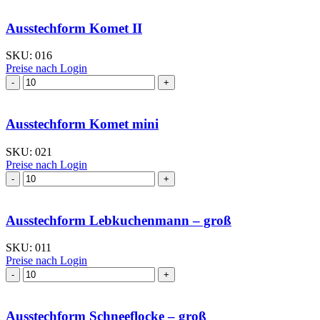
mittel
Menge
Ausstechform Komet II
SKU:
016
Preise nach Login
Ausstechform Komet
II
Menge
Ausstechform Komet mini
SKU:
021
Preise nach Login
Ausstechform Komet
mini
Menge
Ausstechform Lebkuchenmann – groß
SKU:
011
Preise nach Login
Ausstechform Lebkuchenmann
–
groß
Menge
Ausstechform Schneeflocke – groß