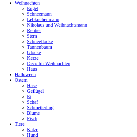
Weihnachten
Engel
Schneemann
Lebkuchenmann
Nikolaus und Weihnachtsmann
Rentier
Stern
Schneeflocke
Tannenbaum
Glocke
Kerze
Deco für Weihnachten
Haus
Halloween
Ostern
Hase
Geflügel
Ei
Schaf
Schmetterling
Blume
Fisch
Tiere
Katze
Hund