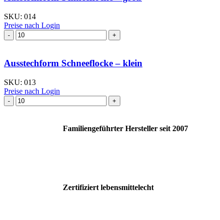
SKU:
014
Preise nach Login
Ausstechform Schneeflocke
–
groß
Menge
Ausstechform Schneeflocke – klein
SKU:
013
Preise nach Login
Ausstechform Schneeflocke
–
klein
Menge
Familiengeführter Hersteller seit 2007
Zertifiziert lebensmittelecht