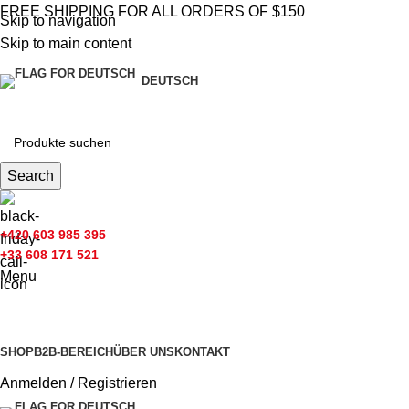
FREE SHIPPING FOR ALL ORDERS OF $150
Skip to navigation
Skip to main content
DEUTSCH
Search
+420 603 985 395
+33 608 171 521
Menu
Kategorien
SHOP
B2B-BEREICH
ÜBER UNS
KONTAKT
Anmelden / Registrieren