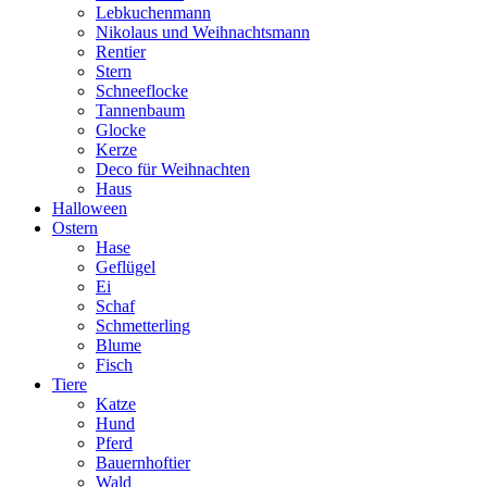
Lebkuchenmann
Nikolaus und Weihnachtsmann
Rentier
Stern
Schneeflocke
Tannenbaum
Glocke
Kerze
Deco für Weihnachten
Haus
Halloween
Ostern
Hase
Geflügel
Ei
Schaf
Schmetterling
Blume
Fisch
Tiere
Katze
Hund
Pferd
Bauernhoftier
Wald