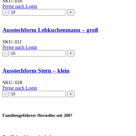
SKU:
016
Preise nach Login
Ausstechform Komet
II
Menge
Ausstechform Lebkuchenmann – groß
SKU:
011
Preise nach Login
Ausstechform Lebkuchenmann
–
groß
Menge
Ausstechform Stern – klein
SKU:
028
Preise nach Login
Ausstechform Stern
–
klein
Menge
Familiengeführter Hersteller seit 2007