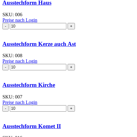
Menge
Ausstechform Haus
SKU:
006
Preise nach Login
Ausstechform Haus
Menge
Ausstechform Kerze auch Ast
SKU:
008
Preise nach Login
Ausstechform Kerze
auch
Ast
Menge
Ausstechform Kirche
SKU:
007
Preise nach Login
Ausstechform Kirche
Menge
Ausstechform Komet II