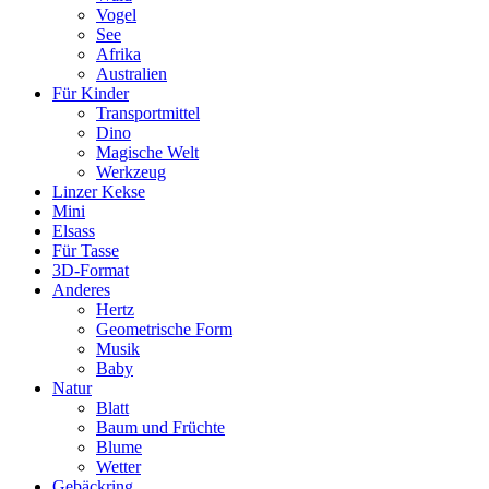
Vogel
See
Afrika
Australien
Für Kinder
Transportmittel
Dino
Magische Welt
Werkzeug
Linzer Kekse
Mini
Elsass
Für Tasse
3D-Format
Anderes
Hertz
Geometrische Form
Musik
Baby
Natur
Blatt
Baum und Früchte
Blume
Wetter
Gebäckring