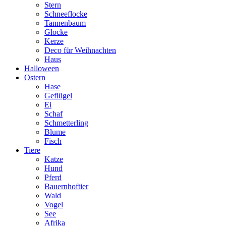
Stern
Schneeflocke
Tannenbaum
Glocke
Kerze
Deco für Weihnachten
Haus
Halloween
Ostern
Hase
Geflügel
Ei
Schaf
Schmetterling
Blume
Fisch
Tiere
Katze
Hund
Pferd
Bauernhoftier
Wald
Vogel
See
Afrika