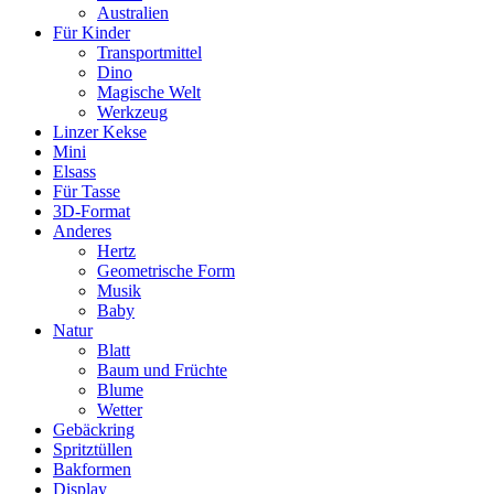
Australien
Für Kinder
Transportmittel
Dino
Magische Welt
Werkzeug
Linzer Kekse
Mini
Elsass
Für Tasse
3D-Format
Anderes
Hertz
Geometrische Form
Musik
Baby
Natur
Blatt
Baum und Früchte
Blume
Wetter
Gebäckring
Spritztüllen
Bakformen
Display