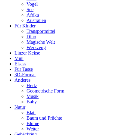
Vogel
See
Afrika
Australien
Für Kinder
Transportmittel
Dino
Magische Welt
Werkzeug
Linzer Kekse
Mini
Elsass
Für Tasse
3D-Format
Anderes
Hertz
Geometrische Form
Musik
Baby
Natur
Blatt
Baum und Früchte
Blume
Wetter
Gebäckring