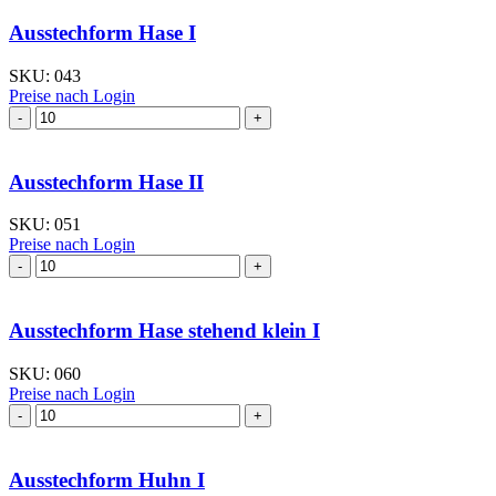
Menge
Ausstechform Hase I
SKU:
043
Preise nach Login
Ausstechform Hase
I
Menge
Ausstechform Hase II
SKU:
051
Preise nach Login
Ausstechform Hase
II
Menge
Ausstechform Hase stehend klein I
SKU:
060
Preise nach Login
Ausstechform Hase
stehend
klein
I
Ausstechform Huhn I
Menge