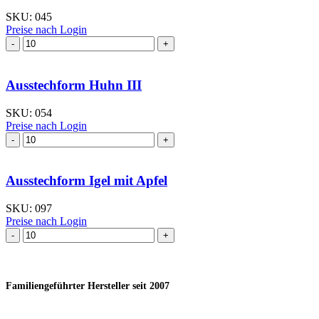
SKU:
045
Preise nach Login
Ausstechform Huhn
I
Menge
Ausstechform Huhn III
SKU:
054
Preise nach Login
Ausstechform Huhn
III
Menge
Ausstechform Igel mit Apfel
SKU:
097
Preise nach Login
Ausstechform Igel
mit
Apfel
Menge
Familiengeführter Hersteller seit 2007