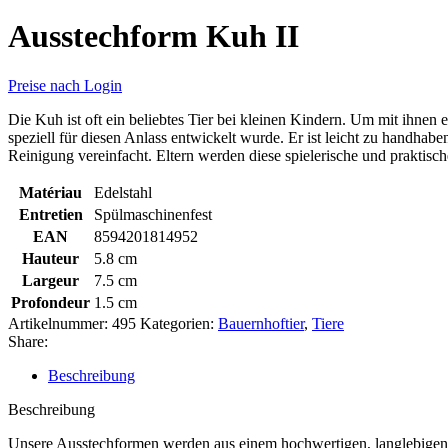
Ausstechform Kuh II
Preise nach Login
Die Kuh ist oft ein beliebtes Tier bei kleinen Kindern. Um mit ihne
speziell für diesen Anlass entwickelt wurde. Er ist leicht zu handhab
Reinigung vereinfacht. Eltern werden diese spielerische und praktisc
Matériau
Edelstahl
Entretien
Spülmaschinenfest
EAN
8594201814952
Hauteur
5.8 cm
Largeur
7.5 cm
Profondeur
1.5 cm
Artikelnummer:
495
Kategorien:
Bauernhoftier
,
Tiere
Share:
Beschreibung
Beschreibung
Unsere Ausstechformen werden aus einem hochwertigen, langlebigen un