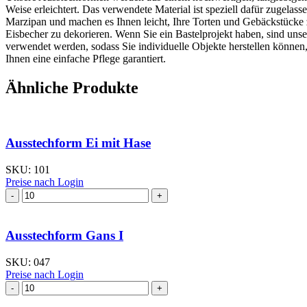
Weise erleichtert. Das verwendete Material ist speziell dafür zugel
Marzipan und machen es Ihnen leicht, Ihre Torten und Gebäckstücke
Eisbecher zu dekorieren. Wenn Sie ein Bastelprojekt haben, sind uns
verwendet werden, sodass Sie individuelle Objekte herstellen können
Ihnen eine einfache Pflege garantiert.
Ähnliche Produkte
Ausstechform Ei mit Hase
SKU:
101
Preise nach Login
Ausstechform
Ei
mit
Hase
Ausstechform Gans I
Menge
SKU:
047
Preise nach Login
Ausstechform Gans
I