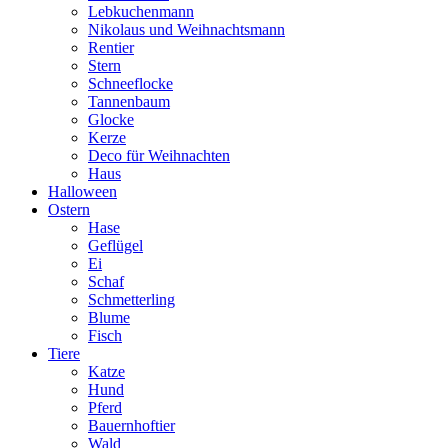
Lebkuchenmann
Nikolaus und Weihnachtsmann
Rentier
Stern
Schneeflocke
Tannenbaum
Glocke
Kerze
Deco für Weihnachten
Haus
Halloween
Ostern
Hase
Geflügel
Ei
Schaf
Schmetterling
Blume
Fisch
Tiere
Katze
Hund
Pferd
Bauernhoftier
Wald