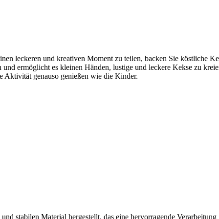
n einen leckeren und kreativen Moment zu teilen, backen Sie köstliche 
en und ermöglicht es kleinen Händen, lustige und leckere Kekse zu krei
he Aktivität genauso genießen wie die Kinder.
d stabilen Material hergestellt, das eine hervorragende Verarbeitung