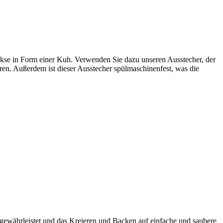
Kekse in Form einer Kuh. Verwenden Sie dazu unseren Ausstecher, der
eren. Außerdem ist dieser Ausstecher spülmaschinenfest, was die
 gewährleistet und das Kreieren und Backen auf einfache und saubere