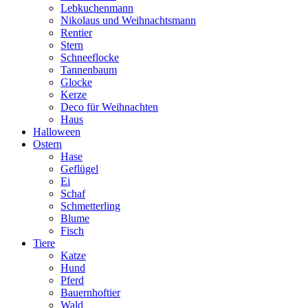
Lebkuchenmann
Nikolaus und Weihnachtsmann
Rentier
Stern
Schneeflocke
Tannenbaum
Glocke
Kerze
Deco für Weihnachten
Haus
Halloween
Ostern
Hase
Geflügel
Ei
Schaf
Schmetterling
Blume
Fisch
Tiere
Katze
Hund
Pferd
Bauernhoftier
Wald