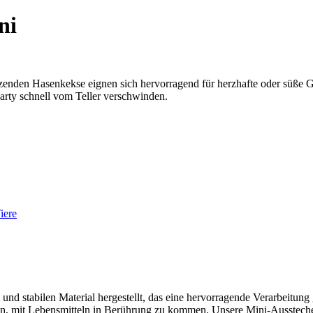
ni
sitzenden Hasenkekse eignen sich hervorragend für herzhafte oder süße
arty schnell vom Teller verschwinden.
iere
d stabilen Material hergestellt, das eine hervorragende Verarbeitung
assen, mit Lebensmitteln in Berührung zu kommen. Unsere Mini-Ausstech