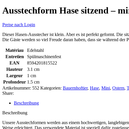
Ausstechform Hase sitzend – mi
Preise nach Login
Dieser Hasen-Ausstecher ist klein. Aber es ist perfekt geformt. Die 
Die Gäste werden so viel Freude daran haben, dass sie während der P
Matériau
Edelstahl
Entretien
Spülmaschinenfest
EAN
8594201815522
Hauteur
3.1 cm
Largeur
1 cm
Profondeur
1.5 cm
Artikelnummer:
552
Kategorien:
Bauernhoftier
,
Hase
,
Mini
,
Ostern
,
T
Share:
Beschreibung
Beschreibung
Unsere Ausstechformen werden aus einem hochwertigen, langlebigen un
Weise erleichtert. Das verwendete Material ist speziell dafür zugel