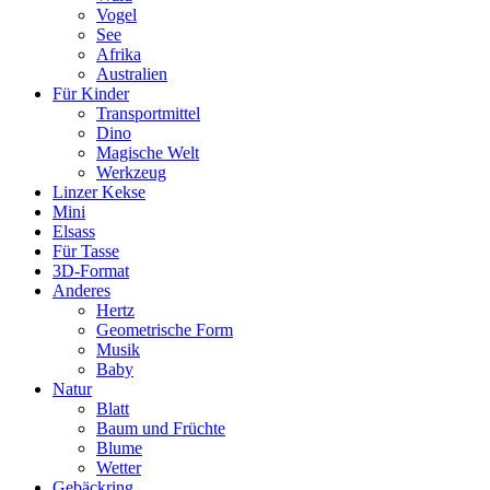
Vogel
See
Afrika
Australien
Für Kinder
Transportmittel
Dino
Magische Welt
Werkzeug
Linzer Kekse
Mini
Elsass
Für Tasse
3D-Format
Anderes
Hertz
Geometrische Form
Musik
Baby
Natur
Blatt
Baum und Früchte
Blume
Wetter
Gebäckring