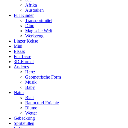
Afrika
Australien
Für Kinder
Transportmittel
Dino
Magische Welt
Werkzeug
Linzer Kekse
Mini
Elsass
Für Tasse
3D-Format
Anderes
Hertz
Geometrische Form
Musik
Baby
Natur
Blatt
Baum und Früchte
Blume
Wetter
Gebäckring
Spritztüllen