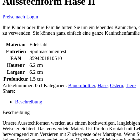
Ausstechform Hase II
Preise nach Login
Ihre Kinder oder Ihre Familie bitten Sie um ein lebendes Kaninchen,
zu verwenden. Sie können ganz einfach eine ganze Kaninchenfamilie
Matériau
Edelstahl
Entretien
Spülmaschinenfest
EAN
8594201810510
Hauteur
6.2 cm
Largeur
6.2 cm
Profondeur
1.5 cm
Artikelnummer:
051
Kategorien:
Bauernhoftier
,
Hase
,
Ostern
,
Tiere
Share:
Beschreibung
Beschreibung
Unsere Ausstechformen werden aus einem hochwertigen, langlebigen un
Weise erleichtert. Das verwendete Material ist für den Kontakt mit L
hervorragend zum Verzieren mit Zuckerpaste oder Marzipan. Wenn Sie 
kaltem Porzellan verwendet werden. Ob Sie nun Objekte aus kardierte