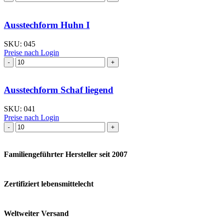
stehend
klein
I
Ausstechform Huhn I
Menge
SKU:
045
Preise nach Login
Ausstechform Huhn
I
Menge
Ausstechform Schaf liegend
SKU:
041
Preise nach Login
Ausstechform Schaf
liegend
Menge
Familiengeführter Hersteller seit 2007
Zertifiziert lebensmittelecht
Weltweiter Versand