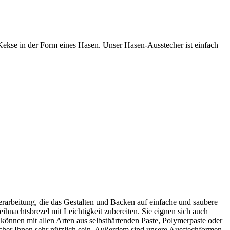
Kekse in der Form eines Hasen. Unser Hasen-Ausstecher ist einfach
rarbeitung, die das Gestalten und Backen auf einfache und saubere
hnachtsbrezel mit Leichtigkeit zubereiten. Sie eignen sich auch
können mit allen Arten aus selbsthärtenden Paste, Polymerpaste oder
echer Ihnen sehr nützlich sein. Außerdem sind unsere Ausstechformen