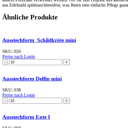
aus Edelstahl spülmaschinenfest, was Ihnen eine einfache Pflege garan
Ähnliche Produkte
Ausstechform Schildkröte mini
SKU:
026
Preise nach Login
Ausstechform
Schildkröte
mini
Menge
Ausstechform Delfin mini
SKU:
038
Preise nach Login
Ausstechform
Delfin
mini
Menge
Ausstechform Ente I