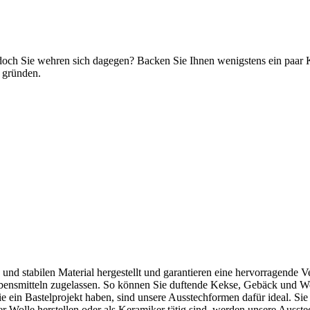
 doch Sie wehren sich dagegen? Backen Sie Ihnen wenigstens ein paar 
 gründen.
d stabilen Material hergestellt und garantieren eine hervorragende Ve
ebensmitteln zugelassen. So können Sie duftende Kekse, Gebäck und Wei
ein Bastelprojekt haben, sind unsere Ausstechformen dafür ideal. Sie 
r Wolle herstellen oder als Keramiker tätig sind, werden unsere Ausst