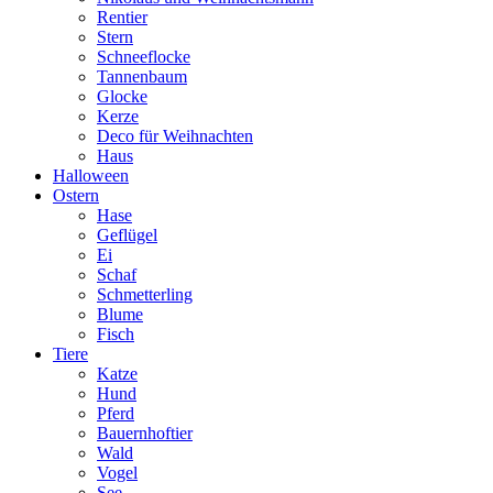
Rentier
Stern
Schneeflocke
Tannenbaum
Glocke
Kerze
Deco für Weihnachten
Haus
Halloween
Ostern
Hase
Geflügel
Ei
Schaf
Schmetterling
Blume
Fisch
Tiere
Katze
Hund
Pferd
Bauernhoftier
Wald
Vogel
See