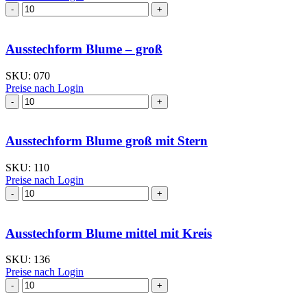
Ausstechform
Blume
groß
mit
Ausstechform Blume – groß
großem
Kreis
SKU:
070
Menge
Preise nach Login
Ausstechform Blume
–
groß
Menge
Ausstechform Blume groß mit Stern
SKU:
110
Preise nach Login
Ausstechform Blume
groß
mit
Stern
Ausstechform Blume mittel mit Kreis
Menge
SKU:
136
Preise nach Login
Ausstechform Blume
mittel