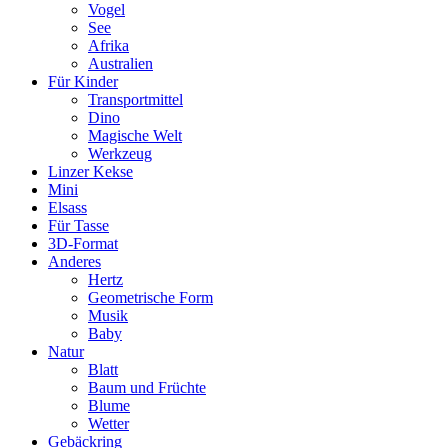
Vogel
See
Afrika
Australien
Für Kinder
Transportmittel
Dino
Magische Welt
Werkzeug
Linzer Kekse
Mini
Elsass
Für Tasse
3D-Format
Anderes
Hertz
Geometrische Form
Musik
Baby
Natur
Blatt
Baum und Früchte
Blume
Wetter
Gebäckring