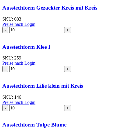
mit
Kreis
Ausstechform Gezackter Kreis mit Kreis
Menge
SKU:
083
Preise nach Login
Ausstechform Gezackter
Kreis
mit
Kreis
Ausstechform Klee I
Menge
SKU:
259
Preise nach Login
Ausstechform Klee
I
Menge
Ausstechform Lilie klein mit Kreis
SKU:
146
Preise nach Login
Ausstechform Lilie
klein
mit
Kreis
Ausstechform Tulpe Blume
Menge