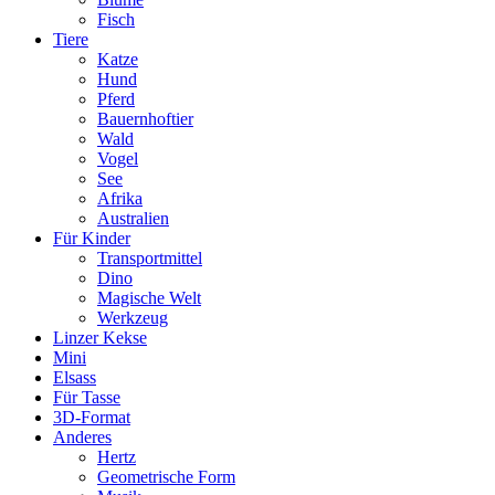
Fisch
Tiere
Katze
Hund
Pferd
Bauernhoftier
Wald
Vogel
See
Afrika
Australien
Für Kinder
Transportmittel
Dino
Magische Welt
Werkzeug
Linzer Kekse
Mini
Elsass
Für Tasse
3D-Format
Anderes
Hertz
Geometrische Form