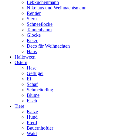
Lebkuchenmann
Nikolaus und Weihnachtsmann
Rentier
Stern
Schneeflocke
Tannenbaum
Glocke
Kerze
Deco für Weihnachten
Haus
Halloween
Ostern
Hase
Geflügel
Ei
Schaf
Schmetterling
Blume
Fisch
Tiere
Katze
Hund
Pferd
Bauernhoftier
Wald