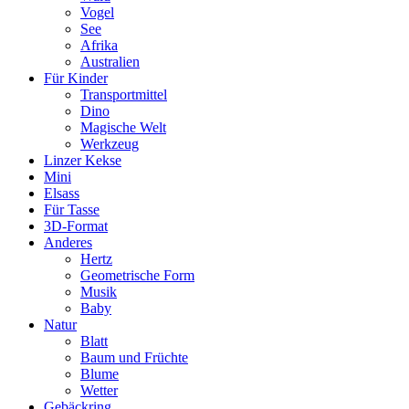
Vogel
See
Afrika
Australien
Für Kinder
Transportmittel
Dino
Magische Welt
Werkzeug
Linzer Kekse
Mini
Elsass
Für Tasse
3D-Format
Anderes
Hertz
Geometrische Form
Musik
Baby
Natur
Blatt
Baum und Früchte
Blume
Wetter
Gebäckring