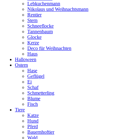
Lebkuchenmann
Nikolaus und Weihnachtsmann
Rentier
Stern
Schneeflocke
Tannenbaum
Glocke
Kerze
Deco für Weihnachten
Haus
Halloween
Ostern
Hase
Geflügel
Ei
Schaf
Schmetterling
Blume
Fisch
Tiere
Katze
Hund
Pferd
Bauernhoftier
Wald