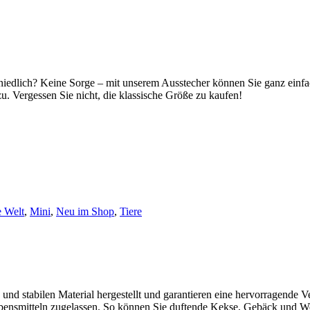
niedlich? Keine Sorge – mit unserem Ausstecher können Sie ganz einfa
zu. Vergessen Sie nicht, die klassische Größe zu kaufen!
 Welt
,
Mini
,
Neu im Shop
,
Tiere
d stabilen Material hergestellt und garantieren eine hervorragende Ve
ebensmitteln zugelassen. So können Sie duftende Kekse, Gebäck und Wei