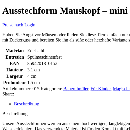
Ausstechform Mauskopf – mini
Preise nach Login
Haben Sie Angst vor Mäusen oder finden Sie diese Tiere einfach nur 
mit Zuckerguss und bereiten Sie ihn als süße oder herzhafte Variante 
Matériau
Edelstahl
Entretien
Spülmaschinenfest
EAN
8594201810152
Hauteur
3.1 cm
Largeur
4 cm
Profondeur
1.5 cm
Artikelnummer:
015
Kategorien:
Bauernhoftier
,
Für Kinder
,
Magische
Share:
Beschreibung
Beschreibung
Unsere Ausstechformen werden aus einem hochwertigen, langlebigen un
Weise erleichtert. Das verwendete Material ist für den Kontakt mit L