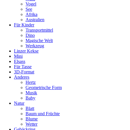
Vogel
See
Afrika
Australien
Für Kinder
Transportmittel
Dino
Magische Welt
Werkzeug
Linzer Kekse
Mini
Elsass
Für Tasse
3D-Format
Anderes
Hertz
Geometrische Form
Musik
Baby
Natur
Blatt
Baum und Früchte
Blume
Wetter
Gebäckring