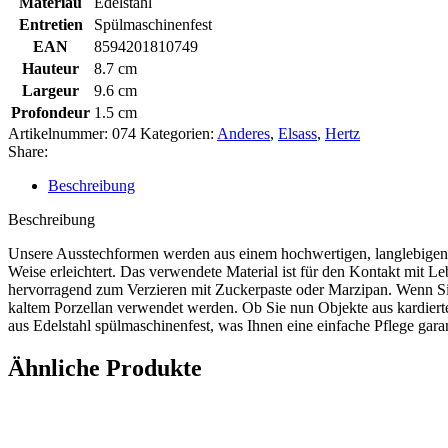
Matériau
Edelstahl
Entretien
Spülmaschinenfest
EAN
8594201810749
Hauteur
8.7 cm
Largeur
9.6 cm
Profondeur
1.5 cm
Artikelnummer:
074
Kategorien:
Anderes
,
Elsass
,
Hertz
Share:
Beschreibung
Beschreibung
Unsere Ausstechformen werden aus einem hochwertigen, langlebigen un
Weise erleichtert. Das verwendete Material ist für den Kontakt mit L
hervorragend zum Verzieren mit Zuckerpaste oder Marzipan. Wenn Sie 
kaltem Porzellan verwendet werden. Ob Sie nun Objekte aus kardierte
aus Edelstahl spülmaschinenfest, was Ihnen eine einfache Pflege garan
Ähnliche Produkte