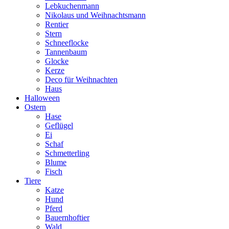
Lebkuchenmann
Nikolaus und Weihnachtsmann
Rentier
Stern
Schneeflocke
Tannenbaum
Glocke
Kerze
Deco für Weihnachten
Haus
Halloween
Ostern
Hase
Geflügel
Ei
Schaf
Schmetterling
Blume
Fisch
Tiere
Katze
Hund
Pferd
Bauernhoftier
Wald