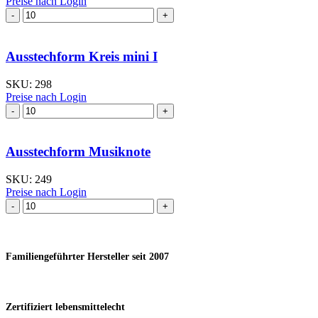
Preise nach Login
Ausstechform Kreis
mit
Herzen
Menge
Ausstechform Kreis mini I
SKU:
298
Preise nach Login
Ausstechform Kreis
mini
I
Menge
Ausstechform Musiknote
SKU:
249
Preise nach Login
Ausstechform Musiknote
Menge
Familiengeführter Hersteller seit 2007
Zertifiziert lebensmittelecht