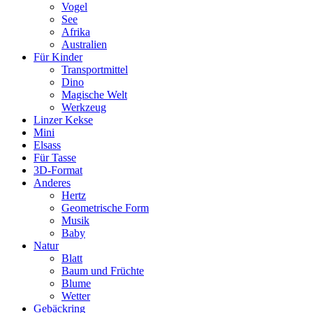
Vogel
See
Afrika
Australien
Für Kinder
Transportmittel
Dino
Magische Welt
Werkzeug
Linzer Kekse
Mini
Elsass
Für Tasse
3D-Format
Anderes
Hertz
Geometrische Form
Musik
Baby
Natur
Blatt
Baum und Früchte
Blume
Wetter
Gebäckring