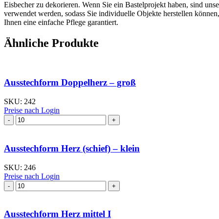
Eisbecher zu dekorieren. Wenn Sie ein Bastelprojekt haben, sind uns
verwendet werden, sodass Sie individuelle Objekte herstellen können
Ihnen eine einfache Pflege garantiert.
Ähnliche Produkte
Ausstechform Doppelherz – groß
SKU:
242
Preise nach Login
Ausstechform Doppelherz
-
groß
Menge
Ausstechform Herz (schief) – klein
SKU:
246
Preise nach Login
Ausstechform
Herz
(schief)
–
Ausstechform Herz mittel I