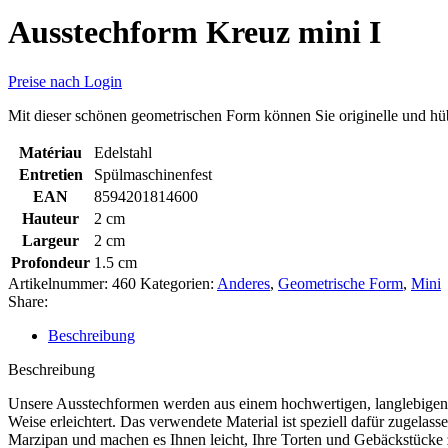
Ausstechform Kreuz mini I
Preise nach Login
Mit dieser schönen geometrischen Form können Sie originelle und hü
Matériau
Edelstahl
Entretien
Spülmaschinenfest
EAN
8594201814600
Hauteur
2 cm
Largeur
2 cm
Profondeur
1.5 cm
Artikelnummer:
460
Kategorien:
Anderes
,
Geometrische Form
,
Mini
Share:
Beschreibung
Beschreibung
Unsere Ausstechformen werden aus einem hochwertigen, langlebigen un
Weise erleichtert. Das verwendete Material ist speziell dafür zugel
Marzipan und machen es Ihnen leicht, Ihre Torten und Gebäckstücke