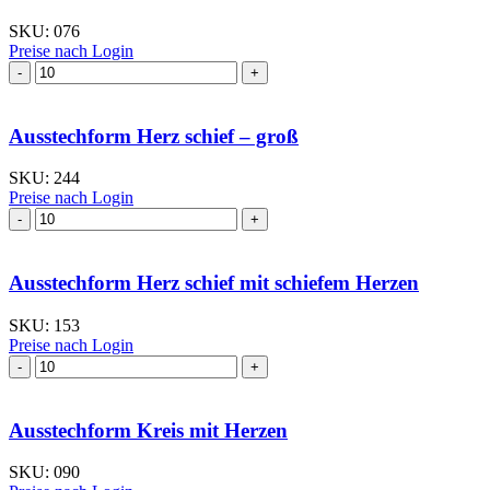
klein
Menge
SKU:
076
Preise nach Login
Ausstechform Herz
mittel
I
Menge
Ausstechform Herz schief – groß
SKU:
244
Preise nach Login
Ausstechform Herz
schief
–
groß
Ausstechform Herz schief mit schiefem Herzen
Menge
SKU:
153
Preise nach Login
Ausstechform Herz
schief
mit
schiefem
Ausstechform Kreis mit Herzen
Herzen
Menge
SKU:
090