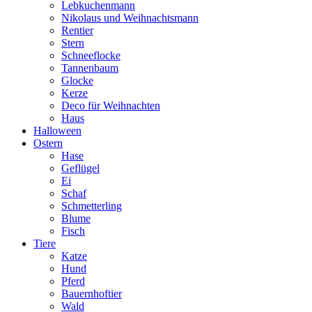
Lebkuchenmann
Nikolaus und Weihnachtsmann
Rentier
Stern
Schneeflocke
Tannenbaum
Glocke
Kerze
Deco für Weihnachten
Haus
Halloween
Ostern
Hase
Geflügel
Ei
Schaf
Schmetterling
Blume
Fisch
Tiere
Katze
Hund
Pferd
Bauernhoftier
Wald