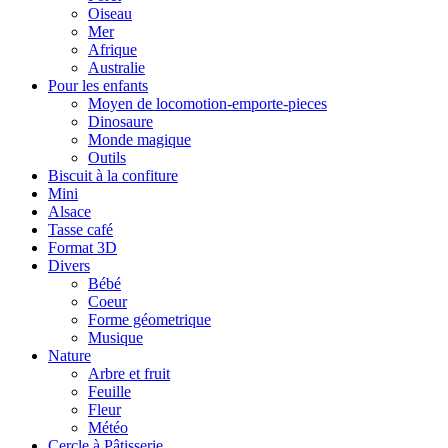
Oiseau
Mer
Afrique
Australie
Pour les enfants
Moyen de locomotion-emporte-pieces
Dinosaure
Monde magique
Outils
Biscuit à la confiture
Mini
Alsace
Tasse café
Format 3D
Divers
Bébé
Coeur
Forme géometrique
Musique
Nature
Arbre et fruit
Feuille
Fleur
Météo
Cercle à Pâtisserie