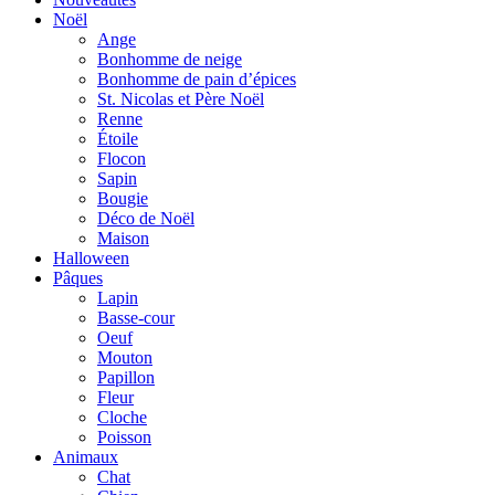
Noël
Ange
Bonhomme de neige
Bonhomme de pain d’épices
St. Nicolas et Père Noël
Renne
Étoile
Flocon
Sapin
Bougie
Déco de Noël
Maison
Halloween
Pâques
Lapin
Basse-cour
Oeuf
Mouton
Papillon
Fleur
Cloche
Poisson
Animaux
Chat