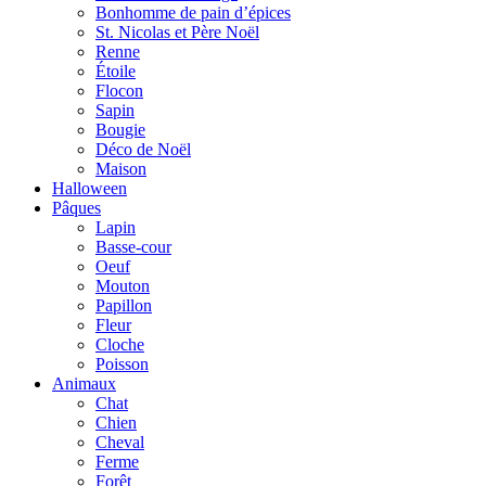
Bonhomme de pain d’épices
St. Nicolas et Père Noël
Renne
Étoile
Flocon
Sapin
Bougie
Déco de Noël
Maison
Halloween
Pâques
Lapin
Basse-cour
Oeuf
Mouton
Papillon
Fleur
Cloche
Poisson
Animaux
Chat
Chien
Cheval
Ferme
Forêt