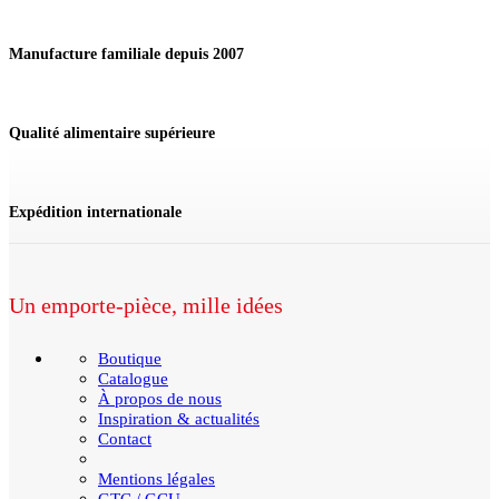
Présentoir
Hauteur
195
Manufacture familiale depuis 2007
cm
Qualité alimentaire supérieure
Expédition internationale
Un emporte-pièce, mille idées
Boutique
Catalogue
À propos de nous
Inspiration & actualités
Contact
Mentions légales
GTC / GCU