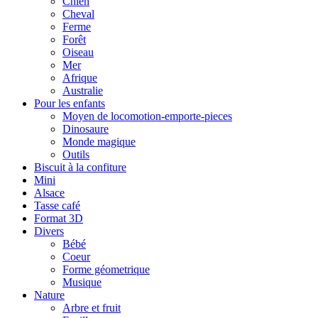
Chien
Cheval
Ferme
Forêt
Oiseau
Mer
Afrique
Australie
Pour les enfants
Moyen de locomotion-emporte-pieces
Dinosaure
Monde magique
Outils
Biscuit à la confiture
Mini
Alsace
Tasse café
Format 3D
Divers
Bébé
Coeur
Forme géometrique
Musique
Nature
Arbre et fruit