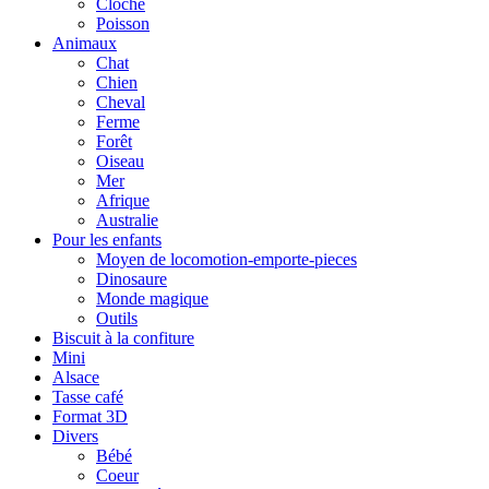
Cloche
Poisson
Animaux
Chat
Chien
Cheval
Ferme
Forêt
Oiseau
Mer
Afrique
Australie
Pour les enfants
Moyen de locomotion-emporte-pieces
Dinosaure
Monde magique
Outils
Biscuit à la confiture
Mini
Alsace
Tasse café
Format 3D
Divers
Bébé
Coeur