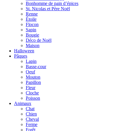
Bonhomme de pain d’épices
St. Nicolas et Père Noël
Renne
Étoile
Flocon
Sapin
Bougie
Déco de Noël
Maison
Halloween
Pâques
Lapin
Basse-cour
Oeuf
Mouton
Papillon
Fleur
Cloche
Poisson
Animaux
Chat
Chien
Cheval
Ferme
Forêt