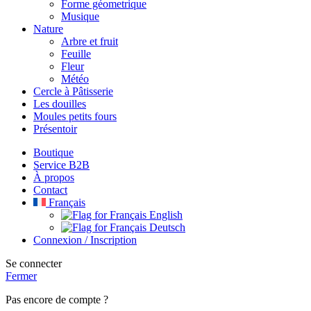
Forme géometrique
Musique
Nature
Arbre et fruit
Feuille
Fleur
Météo
Cercle à Pâtisserie
Les douilles
Moules petits fours
Présentoir
Boutique
Service B2B
À propos
Contact
Français
English
Deutsch
Connexion / Inscription
Se connecter
Fermer
Pas encore de compte ?