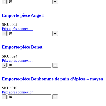
quantité
de
Emporte-
pièce
Emporte-pièce Ange I
Ange
de
SKU:
002
profil
Prix après connexion
quantité
de
Emporte-
pièce
Emporte-pièce Bonet
Ange
I
SKU:
024
Prix après connexion
quantité
de
Emporte-
pièce
Emporte-pièce Bonhomme de pain d’épices – moyen
Bonet
SKU:
010
Prix après connexion
quantité
de
Emporte-