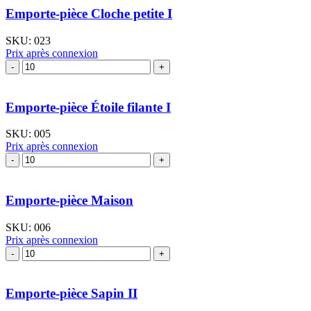
pièce
Emporte-pièce Cloche petite I
Bonhomme
de
SKU:
023
pain
Prix après connexion
d'épices
quantité
-
de
moyen
Emporte-
pièce
Emporte-pièce Étoile filante I
Cloche
petite
SKU:
005
I
Prix après connexion
quantité
de
Emporte-
pièce
Emporte-pièce Maison
Étoile
filante
SKU:
006
I
Prix après connexion
quantité
de
Emporte-
pièce
Emporte-pièce Sapin II
Maison