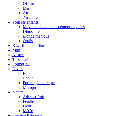
Oiseau
Mer
Afrique
Australie
Pour les enfants
Moyen de locomotion-emporte-pieces
Dinosaure
Monde magique
Outils
Biscuit à la confiture
Mini
Alsace
Tasse café
Format 3D
Divers
Bébé
Coeur
Forme géometrique
Musique
Nature
Arbre et fruit
Feuille
Fleur
Météo
Cercle à Pâtisserie