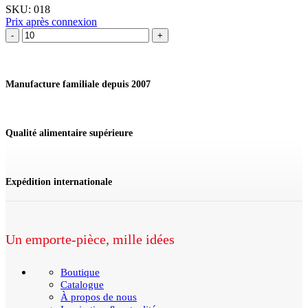
SKU:
018
Prix après connexion
quantité
de
Emporte-
pièce
Sapin
Manufacture familiale depuis 2007
II
Qualité alimentaire supérieure
Expédition internationale
Un emporte-pièce, mille idées
Boutique
Catalogue
À propos de nous