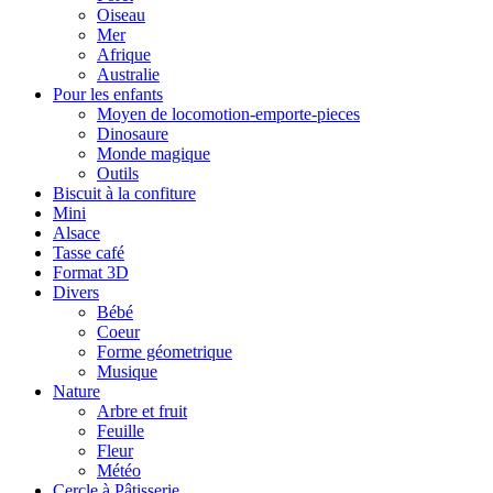
Oiseau
Mer
Afrique
Australie
Pour les enfants
Moyen de locomotion-emporte-pieces
Dinosaure
Monde magique
Outils
Biscuit à la confiture
Mini
Alsace
Tasse café
Format 3D
Divers
Bébé
Coeur
Forme géometrique
Musique
Nature
Arbre et fruit
Feuille
Fleur
Météo
Cercle à Pâtisserie