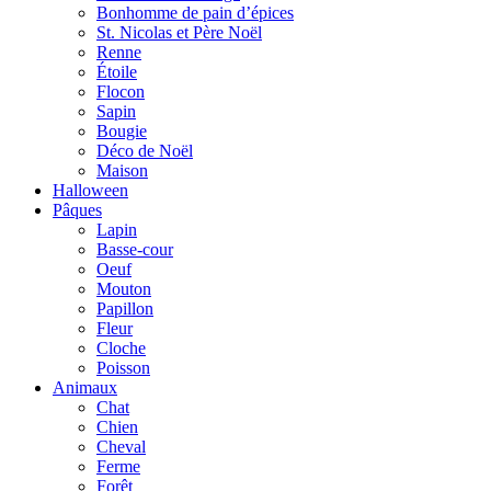
Bonhomme de pain d’épices
St. Nicolas et Père Noël
Renne
Étoile
Flocon
Sapin
Bougie
Déco de Noël
Maison
Halloween
Pâques
Lapin
Basse-cour
Oeuf
Mouton
Papillon
Fleur
Cloche
Poisson
Animaux
Chat
Chien
Cheval
Ferme
Forêt