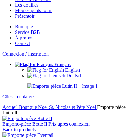
Les douilles
Moules petits fours
Présentoir
Boutique
Service B2B
À propos
Contact
Connexion / Inscription
Français
English
Deutsch
Click to enlarge
Accueil
Boutique
Noël
St. Nicolas et Père Noël
Emporte-pièce
Lutin II
Emporte-pièce Botte II
Prix après connexion
Back to products