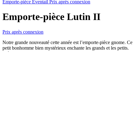
Emporte-pièce Eventail
Prix après connexion
Emporte-pièce Lutin II
Prix après connexion
Notre grande nouveauté cette année est l’emporte-pièce gnome. Ce
petit bonhomme bien mystérieux enchante les grands et les petits.
Préparez les biscuits simples, mais gourmand. Pour encore plus de
gourmandises, vous pouvez utiliser notre mini rond numéro 493 lui
découper son petit nez. Une fois vos biscuits refroidis, collez les
ensembles avec de la confiture.
Matériau
Inox
Entretien
Possibilité lavage en lave-vaisselle
EAN
8594201815393
Hauteur
6.8 cm
Largeur
4 cm
Profondeur
1.5 cm
UGS :
539
Catégories :
Noël
,
St. Nicolas et Père Noël
Share:
Description