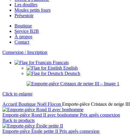
Les douilles
Moules petits fours
Présentoir
Boutique
Service B2B
À propos
Contact
Connexion / Inscription
Français
English
Deutsch
Click to enlarge
Accueil
Boutique
Noël
Flocon
Emporte-pièce Cristaux de neige III
Emporte-pièce Rond II avec bonhomme
Prix après connexion
Back to products
Emporte-pièce Étoile petite II
Prix après connexion