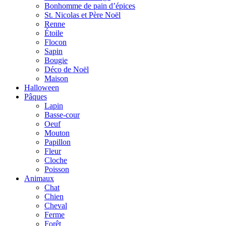
Bonhomme de pain d’épices
St. Nicolas et Père Noël
Renne
Étoile
Flocon
Sapin
Bougie
Déco de Noël
Maison
Halloween
Pâques
Lapin
Basse-cour
Oeuf
Mouton
Papillon
Fleur
Cloche
Poisson
Animaux
Chat
Chien
Cheval
Ferme
Forêt