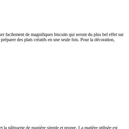
er facilement de magnifiques biscuits qui seront du plus bel effet sur
préparer des plats créatifs en une seule fois. Pour la décoration,
t la pâtisserie de manière simple et propre. La matière utilisée est