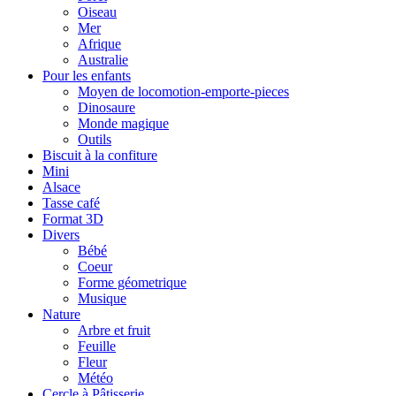
Oiseau
Mer
Afrique
Australie
Pour les enfants
Moyen de locomotion-emporte-pieces
Dinosaure
Monde magique
Outils
Biscuit à la confiture
Mini
Alsace
Tasse café
Format 3D
Divers
Bébé
Coeur
Forme géometrique
Musique
Nature
Arbre et fruit
Feuille
Fleur
Météo
Cercle à Pâtisserie