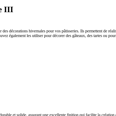
 III
es décorations hivernales pour vos pâtisseries. Ils permettent de réalis
pouvez également les utiliser pour décorer des gâteaux, des tartes ou pour 
able et solide, assurant une excellente finition qui facilite la création e