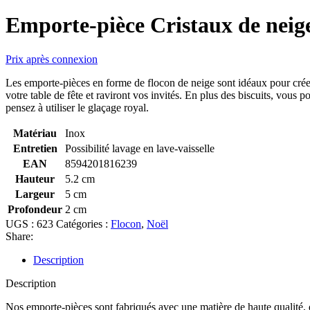
Emporte-pièce Cristaux de neige
Prix après connexion
Les emporte-pièces en forme de flocon de neige sont idéaux pour créer d
votre table de fête et raviront vos invités. En plus des biscuits, vous 
pensez à utiliser le glaçage royal.
Matériau
Inox
Entretien
Possibilité lavage en lave-vaisselle
EAN
8594201816239
Hauteur
5.2 cm
Largeur
5 cm
Profondeur
2 cm
UGS :
623
Catégories :
Flocon
,
Noël
Share:
Description
Description
Nos emporte-pièces sont fabriqués avec une matière de haute qualité, dur