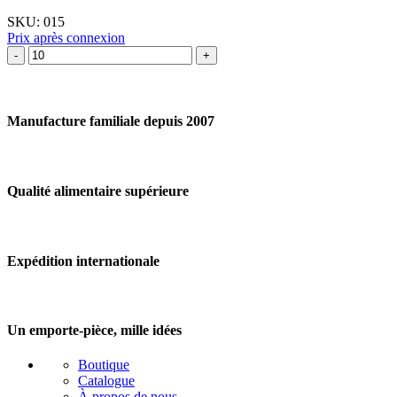
de
SKU:
015
lapin
Prix après connexion
quantité
de
Emporte-
pièce
Tête
Manufacture familiale depuis 2007
de
souris
mini
Qualité alimentaire supérieure
Expédition internationale
Un emporte-pièce, mille idées
Boutique
Catalogue
À propos de nous