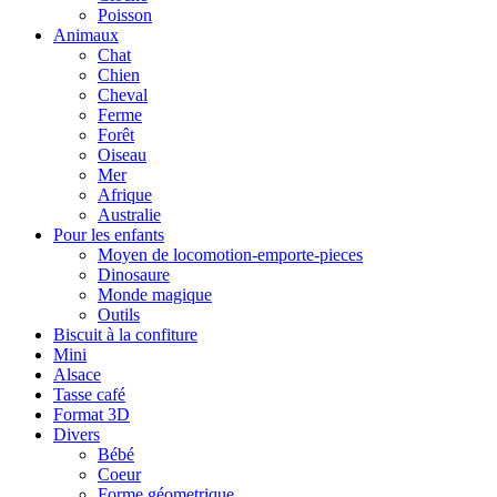
Poisson
Animaux
Chat
Chien
Cheval
Ferme
Forêt
Oiseau
Mer
Afrique
Australie
Pour les enfants
Moyen de locomotion-emporte-pieces
Dinosaure
Monde magique
Outils
Biscuit à la confiture
Mini
Alsace
Tasse café
Format 3D
Divers
Bébé
Coeur
Forme géometrique