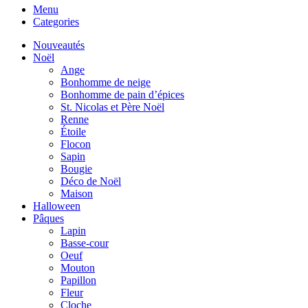
Menu
Categories
Nouveautés
Noël
Ange
Bonhomme de neige
Bonhomme de pain d’épices
St. Nicolas et Père Noël
Renne
Étoile
Flocon
Sapin
Bougie
Déco de Noël
Maison
Halloween
Pâques
Lapin
Basse-cour
Oeuf
Mouton
Papillon
Fleur
Cloche