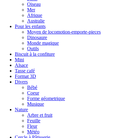
Oiseau
Mer
Afrique
Australie
Pour les enfants
Moyen de locomotion-emporte-pieces
Dinosaure
Monde magique
Outils
Biscuit à la confiture
Mini
Alsace
Tasse café
Format 3D
Divers
Bébé
Coeur
Forme géometrique
Musique
Nature
Arbre et fruit
Feuille
Fleur
Météo
Cercle à Pâtisserie