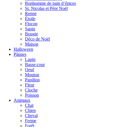
Bonhomme de pain d’épices
St. Nicolas et Père Noël
Renne
Étoile
Flocon
Sapin
Bougie
Déco de Noël
Maison
Halloween
Pâques
Lapin
Basse-cour
Oeuf
Mouton
Papillon
Fleur
Cloche
Poisson
Animaux
Chat
Chien
Cheval
Ferme
Forêt