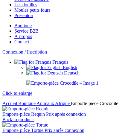
Les douilles
Moules petits fours
Présentoir
Boutique
Service B2B
À propos
Contact
Connexion / Inscription
Français
English
Deutsch
Click to enlarge
Accueil
Boutique
Animaux
Afrique
Emporte-pièce Crocodile
Emporte-pièce Requin
Prix après connexion
Back to products
Emporte-pièce Tortue
Prix après connexion