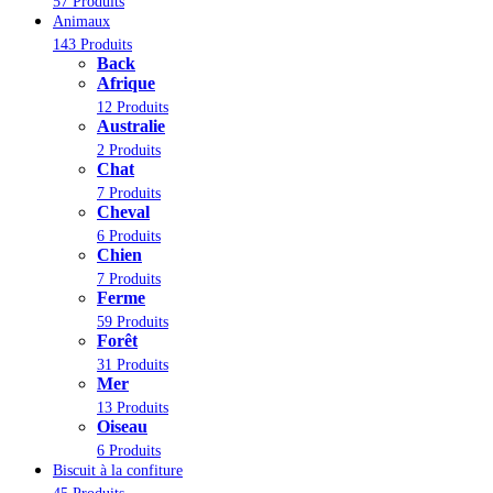
57 Produits
Animaux
143 Produits
Back
Afrique
12 Produits
Australie
2 Produits
Chat
7 Produits
Cheval
6 Produits
Chien
7 Produits
Ferme
59 Produits
Forêt
31 Produits
Mer
13 Produits
Oiseau
6 Produits
Biscuit à la confiture