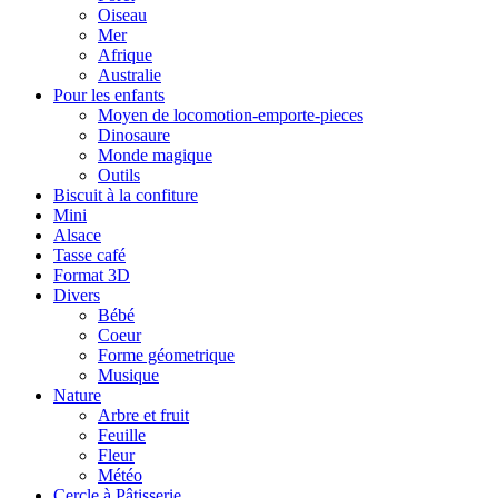
Oiseau
Mer
Afrique
Australie
Pour les enfants
Moyen de locomotion-emporte-pieces
Dinosaure
Monde magique
Outils
Biscuit à la confiture
Mini
Alsace
Tasse café
Format 3D
Divers
Bébé
Coeur
Forme géometrique
Musique
Nature
Arbre et fruit
Feuille
Fleur
Météo
Cercle à Pâtisserie