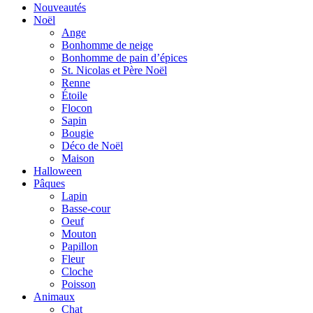
Nouveautés
Noël
Ange
Bonhomme de neige
Bonhomme de pain d’épices
St. Nicolas et Père Noël
Renne
Étoile
Flocon
Sapin
Bougie
Déco de Noël
Maison
Halloween
Pâques
Lapin
Basse-cour
Oeuf
Mouton
Papillon
Fleur
Cloche
Poisson
Animaux
Chat