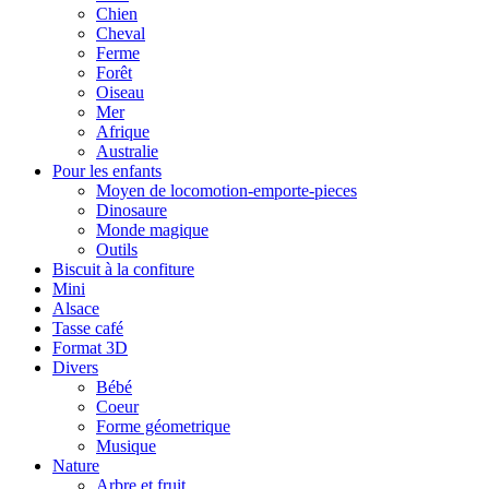
Chien
Cheval
Ferme
Forêt
Oiseau
Mer
Afrique
Australie
Pour les enfants
Moyen de locomotion-emporte-pieces
Dinosaure
Monde magique
Outils
Biscuit à la confiture
Mini
Alsace
Tasse café
Format 3D
Divers
Bébé
Coeur
Forme géometrique
Musique
Nature
Arbre et fruit