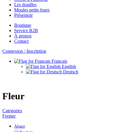
Les douilles
Moules petits fours
Présentoir
Boutique
Service B2B
À propos
Contact
Connexion / Inscription
Français
English
Deutsch
Fleur
Categories
Fermer
Alsace