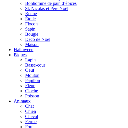
Bonhomme de pain d’épices
St. Nicolas et Père Noël
Renne
Étoile
Flocon
Sapin
Bougie
Déco de Noël
Maison
Halloween
Pâques
Lapin
Basse-cour
Oeuf
Mouton
Papillon
Fleur
Cloche
Poisson
Animaux
Chat
Chien
Cheval
Ferme
Forêt