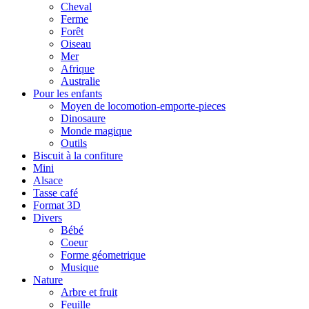
Cheval
Ferme
Forêt
Oiseau
Mer
Afrique
Australie
Pour les enfants
Moyen de locomotion-emporte-pieces
Dinosaure
Monde magique
Outils
Biscuit à la confiture
Mini
Alsace
Tasse café
Format 3D
Divers
Bébé
Coeur
Forme géometrique
Musique
Nature
Arbre et fruit
Feuille