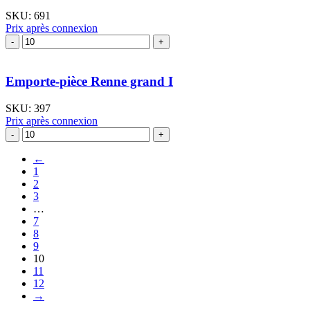
SKU:
691
Prix après connexion
quantité
de
Emporte-
pièce
Emporte-pièce Renne grand I
Renne
"Rudolf"
SKU:
397
II
Prix après connexion
quantité
de
Emporte-
←
pièce
1
Renne
2
grand
3
I
…
7
8
9
10
11
12
→