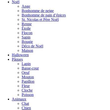
Noël
Ange
Bonhomme de neige
Bonhomme de pain d’épices
St. Nicolas et Père Noël
Renne
Étoile
Flocon
Sapin
Bougie
Déco de Noël
Maison
Halloween
Pâques
Lapin
Basse-cour
Oeuf
Mouton
Papillon
Fleur
Cloche
Poisson
Animaux
Chat
Chien