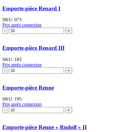
Emporte-
pièce
Emporte-pièce Renard I
Poussin
mini
SKU:
073
I
Prix après connexion
quantité
de
Emporte-
pièce
Emporte-pièce Renard III
Renard
I
SKU:
183
Prix après connexion
quantité
de
Emporte-
pièce
Emporte-pièce Renne
Renard
III
SKU:
195
Prix après connexion
quantité
de
Emporte-
pièce
Emporte-pièce Renne « Rudolf » II
Renne