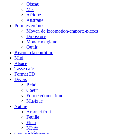
Oiseau
Mer
Afrique
Australie
Pour les enfants
Moyen de locomotion-emporte-pieces
Dinosaure
Monde magique
Outils
Biscuit à la confiture
Mini
Alsace
Tasse café
Format 3D
Divers
Bébé
Coeur
Forme géometrique
Musique
Nature
Arbre et fruit
Feuille
Fleur
Météo
Cercle à Pâtisserie