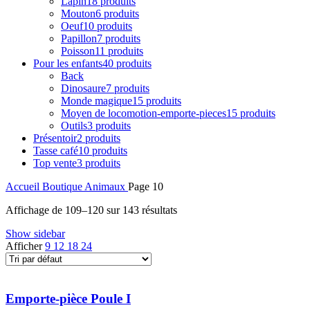
Lapin
18 produits
Mouton
6 produits
Oeuf
10 produits
Papillon
7 produits
Poisson
11 produits
Pour les enfants
40 produits
Back
Dinosaure
7 produits
Monde magique
15 produits
Moyen de locomotion-emporte-pieces
15 produits
Outils
3 produits
Présentoir
2 produits
Tasse café
10 produits
Top vente
3 produits
Accueil
Boutique
Animaux
Page 10
Affichage de 109–120 sur 143 résultats
Show sidebar
Afficher
9
12
18
24
Emporte-pièce Poule I