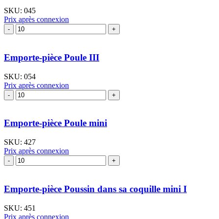
SKU:
045
Prix après connexion
quantité
de
Emporte-
pièce
Emporte-pièce Poule III
Poule
I
SKU:
054
Prix après connexion
quantité
de
Emporte-
pièce
Emporte-pièce Poule mini
Poule
III
SKU:
427
Prix après connexion
quantité
de
Emporte-
pièce
Emporte-pièce Poussin dans sa coquille mini I
Poule
mini
SKU:
451
Prix après connexion