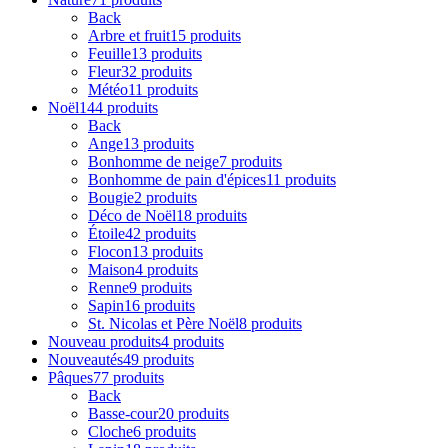
Back
Arbre et fruit
15 produits
Feuille
13 produits
Fleur
32 produits
Météo
11 produits
Noël
144 produits
Back
Ange
13 produits
Bonhomme de neige
7 produits
Bonhomme de pain d'épices
11 produits
Bougie
2 produits
Déco de Noël
18 produits
Étoile
42 produits
Flocon
13 produits
Maison
4 produits
Renne
9 produits
Sapin
16 produits
St. Nicolas et Père Noël
8 produits
Nouveau produits
4 produits
Nouveautés
49 produits
Pâques
77 produits
Back
Basse-cour
20 produits
Cloche
6 produits