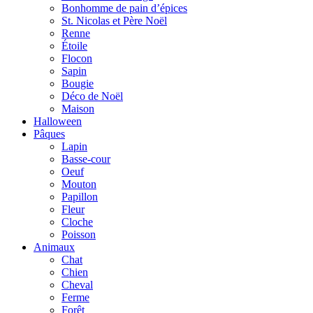
Bonhomme de pain d’épices
St. Nicolas et Père Noël
Renne
Étoile
Flocon
Sapin
Bougie
Déco de Noël
Maison
Halloween
Pâques
Lapin
Basse-cour
Oeuf
Mouton
Papillon
Fleur
Cloche
Poisson
Animaux
Chat
Chien
Cheval
Ferme
Forêt