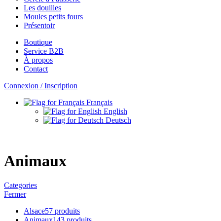
Les douilles
Moules petits fours
Présentoir
Boutique
Service B2B
À propos
Contact
Connexion / Inscription
Français
English
Deutsch
Animaux
Categories
Fermer
Alsace
57 produits
Animaux
143 produits