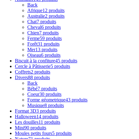
Back
Afrique
12 produits
Australie
2 produits
Chat
7 produits
Cheval
6 produits
Chien
7 produits
Ferme
59 produits
Forêt
31 produits
Mer
13 produits
Oiseau
6 produits
Biscuit à la confiture
45 produits
Cercle à Pâtisserie
5 produits
Coffrets
2 produits
Divers
88 produits
Back
Bébé
7 produits
Coeur
30 produits
Forme géometrique
43 produits
Musique
8 produits
Format 3D
3 produits
Halloween
14 produits
Les douilles
11 produits
Mini
90 produits
Moules petits fours
5 produits
Nature
71 produits